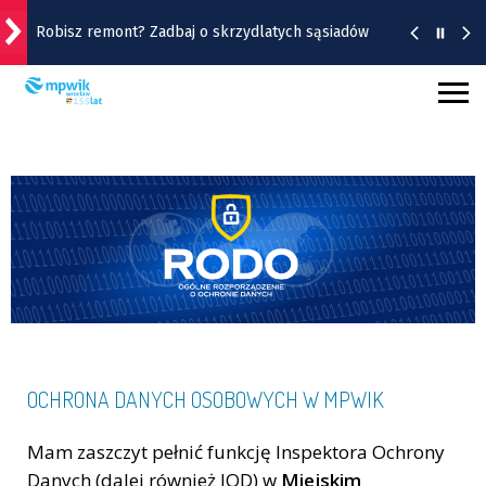
Robisz remont? Zadbaj o skrzydlatych sąsiadów
Wrocławska Feta w Rynku - w ten weekend!
Strażacy uruchamiają na czas upałów trzy wodne
kurtyny | Lokalizacje
Burza, ulewa, wiatr, grad, a do tego upał.
Ostrzeżenie IMGW dla Wrocławia i okolic
Remont Gajowickiej. Prace od Hallera do
Racławickiej
OCHRONA DANYCH OSOBOWYCH W MPWIK
Mam zaszczyt pełnić funkcję Inspektora Ochrony
Danych (dalej również IOD) w
Miejskim