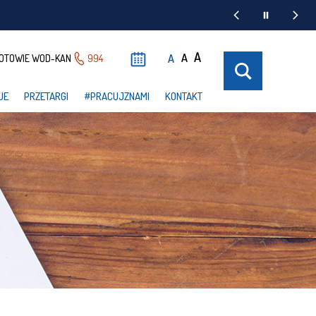
A
A
A
OTOWIE WOD-KAN
994
UE
PRZETARGI
#PRACUJZNAMI
KONTAKT