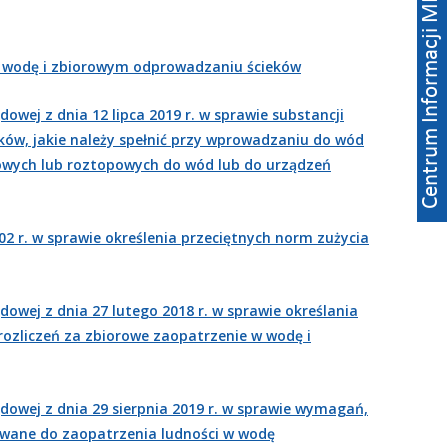
w wodę i zbiorowym odprowadzaniu ścieków
owej z dnia 12 lipca 2019 r. w sprawie substancji
ów, jakie należy spełnić przy wprowadzaniu do wód
owych lub roztopowych do wód lub do urządzeń
02 r. w sprawie określenia przeciętnych norm zużycia
dowej z dnia 27 lutego 2018 r. w sprawie określania
rozliczeń za zbiorowe zaopatrzenie w wodę i
dowej z dnia 29 sierpnia 2019 r. w sprawie wymagań,
wane do zaopatrzenia ludności w wodę