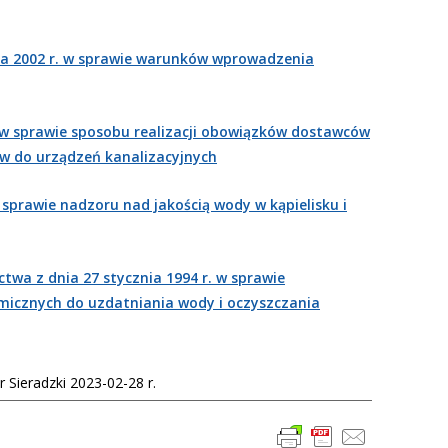
ika 2002 r. w sprawie warunków wprowadzenia
. w sprawie sposobu realizacji obowiązków dostawców
w do urządzeń kanalizacyjnych
 sprawie nadzoru nad jakością wody w kąpielisku i
twa z dnia 27 stycznia 1994 r. w sprawie
micznych do uzdatniania wody i oczyszczania
r Sieradzki 2023-02-28 r.