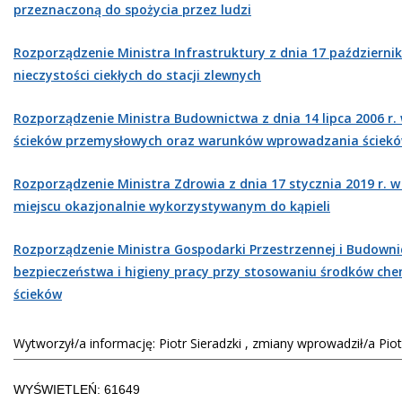
przeznaczoną do spożycia przez ludzi
Rozporządzenie Ministra Infrastruktury z dnia 17 październ
nieczystości ciekłych do stacji zlewnych
Rozporządzenie Ministra Budownictwa z dnia 14 lipca 2006 r
ścieków przemysłowych oraz warunków wprowadzania ściekó
Rozporządzenie Ministra Zdrowia z dnia 17 stycznia 2019 r. w
miejscu okazjonalnie wykorzystywanym do kąpieli
Rozporządzenie Ministra Gospodarki Przestrzennej i Budownic
bezpieczeństwa i higieny pracy przy stosowaniu środków che
ścieków
Wytworzył/a informację: Piotr Sieradzki , zmiany wprowadził/a Piot
WYŚWIETLEŃ: 61649