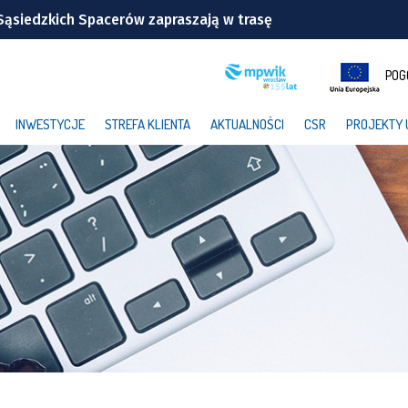
Sąsiedzkich Spacerów zapraszają w trasę
na odsłona Dolnośląskich Koncertów Letnich [SZCZEGÓŁY]
POG
: drużyna Milanu i jej gwiazdy
INWESTYCJE
STREFA KLIENTA
AKTUALNOŚCI
CSR
PROJEKTY 
Wrocławiu | TERMINY
windę! To będzie duża metamorfoza