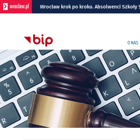
Wrocław krok po kroku. Absolwenci Szkoły 
Bezpłatny koncert TeDe w Hucie! To kolej
Przedstawiamy bohaterów Super Meczu 2026
O NAS
Gwiazdy wystąpią na Dworcu Głównym we 
Kamienica z Nadodrza po remoncie zyska 