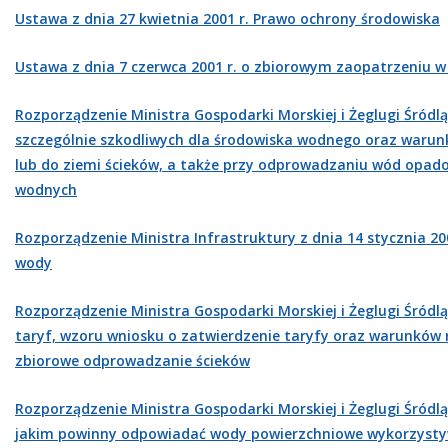
Ustawa z dnia 27 kwietnia 2001 r. Prawo ochrony środowiska
Ustawa z dnia 7 czerwca 2001 r. o zbiorowym zaopatrzeniu 
Rozporządzenie Ministra Gospodarki Morskiej i Żeglugi Śródląd
szczególnie szkodliwych dla środowiska wodnego oraz warunk
lub do ziemi ścieków, a także przy odprowadzaniu wód opad
wodnych
Rozporządzenie Ministra Infrastruktury z dnia 14 stycznia 20
wody
Rozporządzenie Ministra Gospodarki Morskiej i Żeglugi Śródlą
taryf, wzoru wniosku o zatwierdzenie taryfy oraz warunków 
zbiorowe odprowadzanie ścieków
Rozporządzenie Ministra Gospodarki Morskiej i Żeglugi Śródlą
jakim powinny odpowiadać wody powierzchniowe wykorzysty