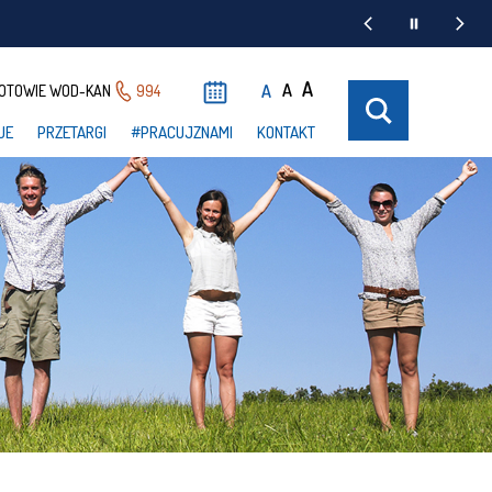
A
A
A
OTOWIE WOD-KAN
994
UE
PRZETARGI
#PRACUJZNAMI
KONTAKT