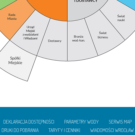
DEKLARACJA DOSTĘPNOŚCI
PARAMETRY WODY
SERWIS MAP
DRUKI DO POBRANIA
TARYFY I CENNIKI
WIADOMOŚCI WROCŁAW