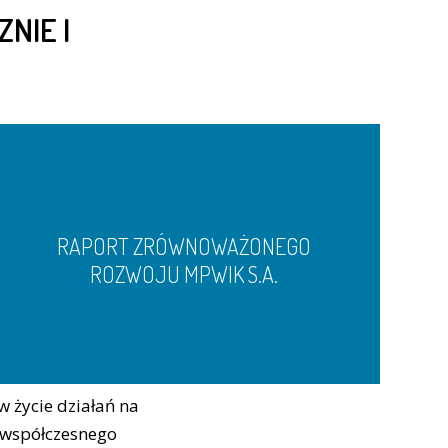
NIE I
RAPORT ZRÓWNOWAŻONEGO
ROZWOJU MPWIK S.A.
 życie działań na
y współczesnego