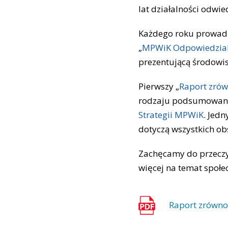
lat działalności odwi
Każdego roku prowadz
„
MPWiK Odpowiedzialn
prezentującą środowi
Pierwszy „
Raport zró
rodzaju podsumowanie
Strategii MPWiK
. Jedn
dotyczą wszystkich o
Zachęcamy do przeczy
więcej na temat społe
Raport zrówn