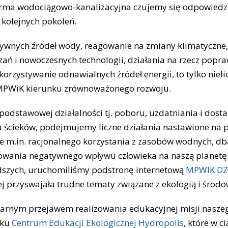
 firma wodociągowo-kanalizacyjna czujemy się odpowiedz
a kolejnych pokoleń.
tywnych źródeł wody, reagowanie na zmiany klimatyczne
ań i nowoczesnych technologii, działania na rzecz popr
orzystywanie odnawialnych źródeł energii, to tylko nieli
MPWiK kierunku zrównoważonego rozwoju.
 podstawowej działalności tj. poboru, uzdatniania i dost
ia ścieków, podejmujemy liczne działania nastawione n
ie m.in. racjonalnego korzystania z zasobów wodnych, d
nowania negatywnego wpływu człowieka na naszą planetę.
odszych, uruchomiliśmy podstronę internetową
MPWIK DZ
iej przyswajała trudne tematy związane z ekologią i śro
larnym przejawem realizowania edukacyjnej misji nasze
oku
Centrum Edukacji Ekologicznej Hydropolis
, które w 