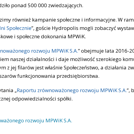
edziło ponad 500 000 zwiedzających.
imy również kampanie społeczne i informacyjne. W ram
i Społecznie
”, goście Hydropolis mogli zobaczyć wystaw
skowe i społeczne dokonania MPWiK.
wnoważonego rozwoju MPWiK S.A.
” obejmuje lata 2016-20
m naszej działalności i daje możliwość szerokiego ko
ym z jej filarów jest właśnie Społeczeństwo, a działania zw
bszarów funkcjonowania przedsiębiorstwa.
tania „
Raportu zrównoważonego rozwoju MPWiK S.A.
”, 
cznej odpowiedzialności spółki.
oważonego rozwoju MPWiK S.A.