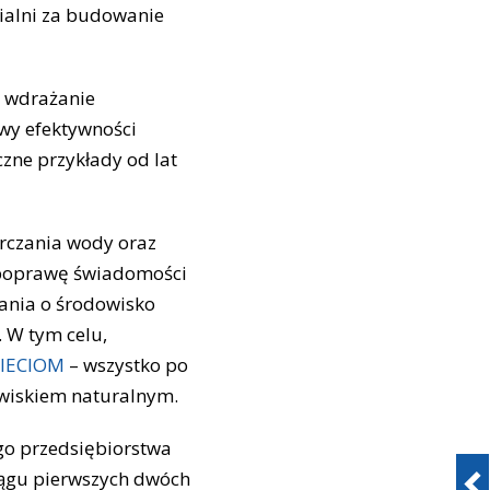
ialni za budowanie
, wdrażanie
awy efektywności
czne przykłady od lat
arczania wody oraz
a poprawę świadomości
bania o środowisko
 W tym celu,
IECIOM
– wszystko po
dowiskiem naturalnym.
go przedsiębiorstwa
ciągu pierwszych dwóch