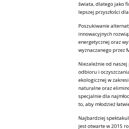
świata, dlatego jako
lepszej przyszłości dl
Poszukiwanie alterna
innowacyjnych rozwiąz
energetycznej oraz wyk
wyznaczanego przez 
Niezależnie od naszej
odbioru i oczyszczan
ekologicznej w zakres
naturalne oraz elimi
specjalnie dla najmł
to, aby młodzież łatw
Najbardziej spektaku
jest otwarte w 2015 r