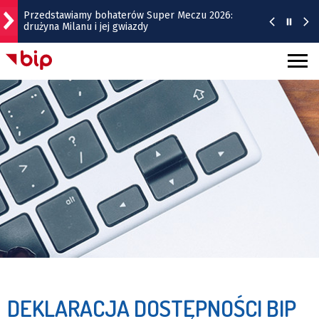
Przedstawiamy bohaterów Super Meczu 2026:
drużyna Milanu i jej gwiazdy
Gwiazdy wystąpią na Dworcu Głównym we
Wrocławiu | TERMINY
Kamienica z Nadodrza po remoncie zyska windę! To
będzie duża metamorfoza
Do Marrakeszu bez przesiadek. Nowy kierunek z
Wrocławia
Remont Gajowickiej. Prace od Hallera do
Racławickiej
DEKLARACJA DOSTĘPNOŚCI BIP