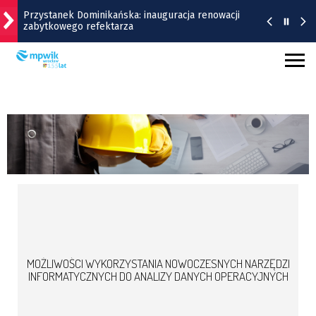
Przystanek Dominikańska: inauguracja renowacji
zabytkowego refektarza
Co dzieje się w weekend we Wrocławiu? |
WYDARZENIA
Remont torów na Stawowej i Peronowej. Od 8
sierpnia zmiany dla kierowców i pasażerów MPK
Zmiany w organizacji ruchu na Oporowie od soboty
8 sierpnia
Remont Gajowickiej. Prace od Hallera do
Racławickiej
MOŻLIWOŚCI WYKORZYSTANIA NOWOCZESNYCH NARZĘDZI
INFORMATYCZNYCH DO ANALIZY DANYCH OPERACYJNYCH