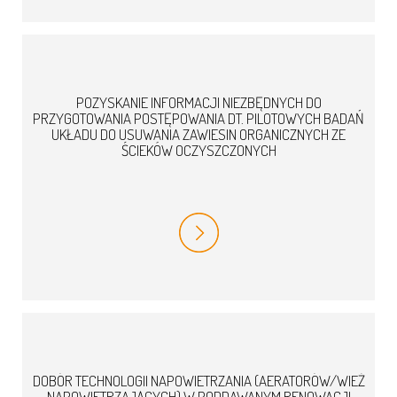
POZYSKANIE INFORMACJI NIEZBĘDNYCH DO
PRZYGOTOWANIA POSTĘPOWANIA DT. PILOTOWYCH BADAŃ
UKŁADU DO USUWANIA ZAWIESIN ORGANICZNYCH ZE
ŚCIEKÓW OCZYSZCZONYCH
DOBÓR TECHNOLOGII NAPOWIETRZANIA (AERATORÓW/WIEŻ
NAPOWIETRZAJĄCYCH) W PODDAWANYM RENOWACJI