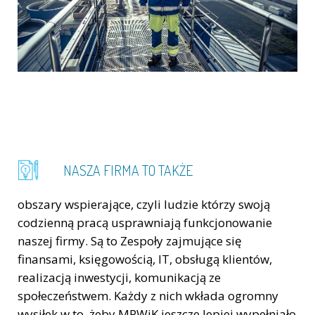
NASZA FIRMA TO TAKŻE
obszary wspierające, czyli ludzie którzy swoją
codzienną pracą usprawniają funkcjonowanie
naszej firmy. Są to Zespoły zajmujące się
finansami, księgowością, IT, obsługą klientów,
realizacją inwestycji, komunikacją ze
społeczeństwem. Każdy z nich wkłada ogromny
wysiłek w to, żeby MPWiK jeszcze lepiej wypełniało