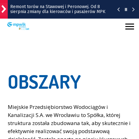
sierpnia zmiany dla kierowców i pasażerów MPK
Początek remontu i zmiana ruchu na ul. Gajowickiej
Pamiętacie Bubu z wrocławskiego zoo? Teraz jest
jak pączek w maśle! | FILM
Uwaga kierowcy. Zmiany przy Traugutta i
Dobrzyńskiej
BIOletyn: jest już nowy numer kwartalnika
OBSZARY
Ekosystemu
Miejskie Przedsiębiorstwo Wodociągów i
Kanalizacji S.A. we Wrocławiu to Spółka, której
struktura została zbudowana tak, aby skutecznie i
efektywnie realizować swoją podstawową