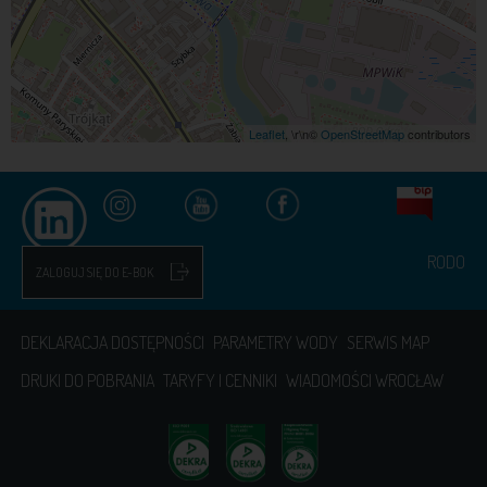
Leaflet
, \r\n©
OpenStreetMap
contributors
RODO
ZALOGUJ SIĘ DO E-BOK
DEKLARACJA DOSTĘPNOŚCI
PARAMETRY WODY
SERWIS MAP
DRUKI DO POBRANIA
TARYFY I CENNIKI
WIADOMOŚCI WROCŁAW