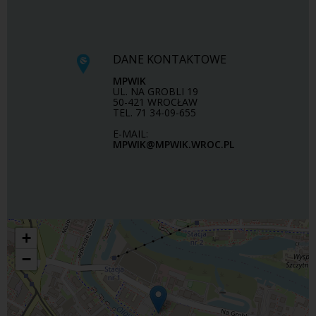
DANE KONTAKTOWE
MPWIK
UL. NA GROBLI 19
50-421 WROCŁAW
TEL. 71 34-09-655
E-MAIL:
MPWIK@MPWIK.WROC.PL
+
−