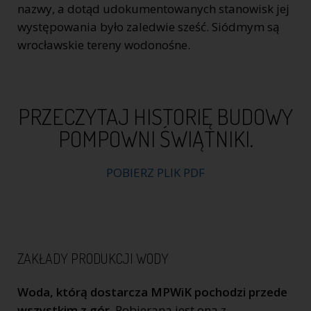
nazwy, a dotąd udokumentowanych stanowisk jej
występowania było zaledwie sześć. Siódmym są
wrocławskie tereny wodonośne.
PRZECZYTAJ HISTORIĘ BUDOWY
POMPOWNI ŚWIĄTNIKI.
POBIERZ PLIK PDF
ZAKŁADY PRODUKCJI WODY
Woda, którą dostarcza MPWiK pochodzi przede
wszystkim z gór.
Pobierana jest ona z