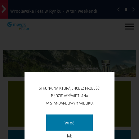
Wrocławska Feta w Rynku - w ten weekend!
Strażacy uruchamiają na czas upałów trzy wodne
kurtyny | Lokalizacje
Burza, ulewa, wiatr, grad, a do tego upał.
Ostrzeżenie IMGW dla Wrocławia i okolic
Remont Gajowickiej. Prace od Hallera do
Racławickiej
Robisz remont? Zadbaj o skrzydlatych sąsiadów
STRONA, NA KTÓRĄ CHCESZ PRZEJŚĆ,
BĘDZIE WYŚWIETLANA
SIEĆ
W STANDARDOWYM WIDOKU.
WODOCIĄGOWA
Wróć
lub