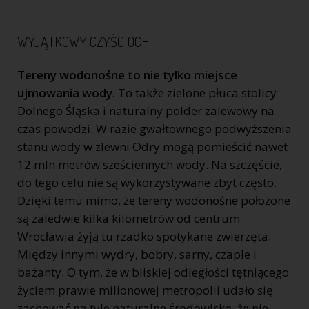
WYJĄTKOWY CZYŚCIOCH
Tereny wodonośne to nie tylko miejsce
ujmowania wody.
To także zielone płuca stolicy
Dolnego Śląska i naturalny polder zalewowy na
czas powodzi. W razie gwałtownego podwyższenia
stanu wody w zlewni Odry mogą pomieścić nawet
12 mln metrów sześciennych wody. Na szczęście,
do tego celu nie są wykorzystywane zbyt często.
Dzięki temu mimo, że tereny wodonośne położone
są zaledwie kilka kilometrów od centrum
Wrocławia żyją tu rzadko spotykane zwierzęta.
Między innymi wydry, bobry, sarny, czaple i
bażanty. O tym, że w bliskiej odległości tętniącego
życiem prawie milionowej metropolii udało się
zachować na tyle naturalne środowisko, że nie