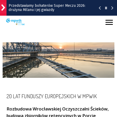
Gwiazdy wystąpią na Dworcu Głównym we
Wrocławiu | TERMINY
Kamienica z Nadodrza po remoncie zyska windę! To
będzie duża metamorfoza
Do Marrakeszu bez przesiadek. Nowy kierunek z
Wrocławia
Remont Gajowickiej. Prace od Hallera do
Racławickiej
Przedstawiamy bohaterów Super Meczu 2026:
drużyna Milanu i jej gwiazdy
20 LAT FUNDUSZY EUROPEJSKICH W MPWIK
Rozbudowa Wrocławskiej Oczyszczalni Ścieków,
budowa zbiorników retencyjnych w Porcie