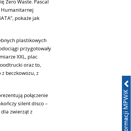
ię Zero Waste. Pascal
ji Humanitarnej
IATA”, pokaże jak
zebnych plastikowych
wodociągi przygotowały
miarze XXL, plac
oodtrucki oraz to,
 z beczkowozu, z
ezentują połączenie
kończy silent disco –
dla zwierząt z