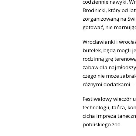
codziennie nawyki. Wr
Brodnicki, który od la
zorganizowaną na Świa
gotować, nie marnują
Wrocławianki i wrocła
butelek, będą mogli j
rodzinną grę terenową
zabaw dla najmłodszych
czego nie może zabrak
różnymi dodatkami – z
Festiwalowy wieczór 
technologii, tańca, ko
cicha impreza taneczno
pobliskiego zoo.