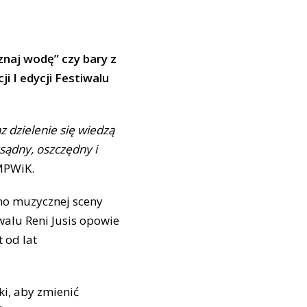
naj wodę” czy bary z
i I edycji Festiwalu
z dzielenie się wiedzą
sądny, oszczędny i
MPWiK.
wno muzycznej sceny
walu Reni Jusis opowie
 od lat
ki, aby zmienić