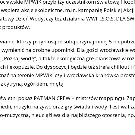
ocławskie MPWiK przybliży uczestnikom światową filozof
t wspiera akcje ekologiczne, m.in. kampanię Polskiej Akc
towy Dzień Wody, czy też działania WWF „S.O.S. DLA ŚW
c produktów.
wianie, którzy przyniosą ze sobą przynajmniej 5 niepotr
e wymienić na drobne upominki. Dla gości wrocławskie 
 „Poznaj wodę”, a także ekologiczną grę planszową w roz
 i ekopuzzle. Do dyspozycji będzie też strefa chillout i f
nąć na terenie MPWiK, czyli wrocławska kranówka prosto
 cytryną, ogórkiem, miętą.
uświetni pokaz PATMAN CREW – mistrzów mappingu. Zapr
medii, muzyki na żywo oraz gry światła i wody. Festiwal za
-muzyczna, nieuciążliwa dla najbliższego otoczenia, np. 