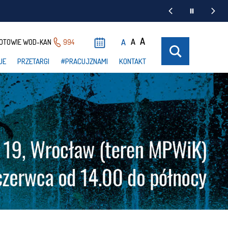
A
A
A
OTOWIE WOD-KAN
994
UE
PRZETARGI
#PRACUJZNAMI
KONTAKT