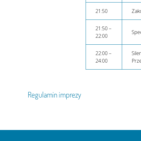
21:50
Zako
21:50 –
Spe
22:00
22:00 –
Sile
24:00
Prze
Regulamin imprezy