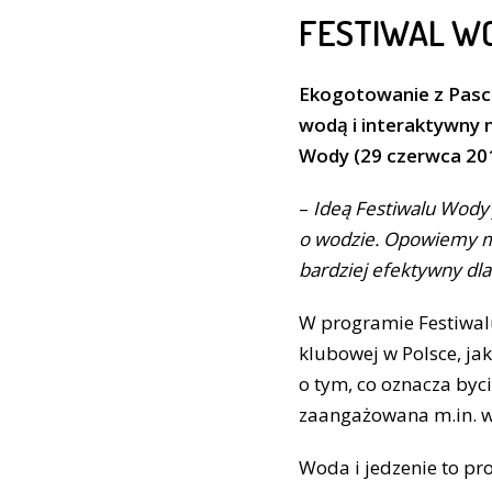
FESTIWAL W
Ekogotowanie z Pasca
wodą i interaktywny na
Wody (29 czerwca 201
–
Ideą Festiwalu Wody 
o wodzie. Opowiemy mi
bardziej efektywny dla
W programie Festiwalu 
klubowej w Polsce, ja
o tym, co oznacza byc
zaangażowana m.in. w
Woda i jedzenie to pr