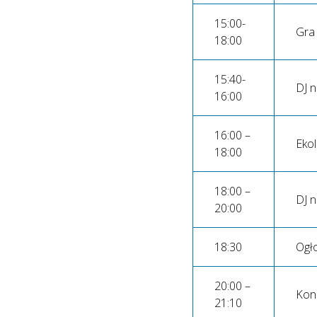
15:00-
Gra
18:00
15:40-
DJ n
16:00
16:00 –
Eko
18:00
18:00 –
DJ n
20:00
18:30
Ogło
20:00 –
Konc
21:10