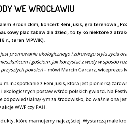
ODY WE WROCŁAWIU
lem Brodnickim, koncert Reni Jusis, gra terenowa „Poz
ukowy plac zabaw dla dzieci, to tylko niektóre z atrakcj
9 r., teren MPWiK).
jest promowanie ekologicznego i zdrowego stylu życia ora
eszkańcom i gościom, jak korzystać z wody w sposób roz
 przyszłych pokoleń
– mówi Marcin Garcarz, wiceprezes 
m.in.: spotkanie z Reni Jusis, która jest pionierką zaró
k i ekologicznych postaw wśród polskich gwiazd. Na Festi
ie odpowiedzialną/-ym za środowisko, bo właśnie ona jest
 akcje WWF czy PAH.
odukty, które marnujemy najczęściej. Wystarczą małe kro