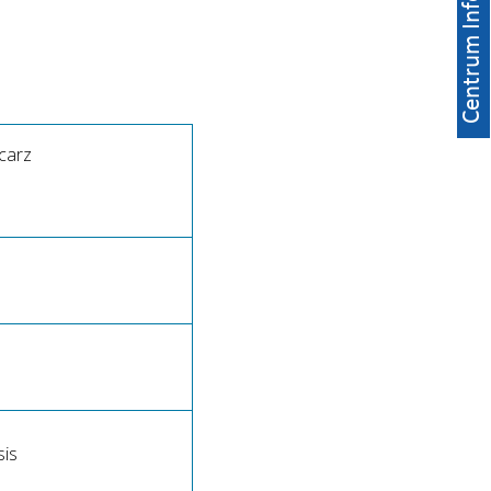
carz
sis