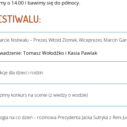
my o 14.00 i bawimy się do północy.
ESTIWALU:
rcie festiwalu – Prezes Witold Ziomek, Wiceprezes Marcin Gar
wadzenie: Tomasz Wołodźko i Kasia Pawlak
kcje dla dzieci i rodzin
inny konkurs na scenie (z wiedzy o wodzie)
ogia na co dzień – rozmowa Prezydenta Jacka Sutryka z Reni Ju