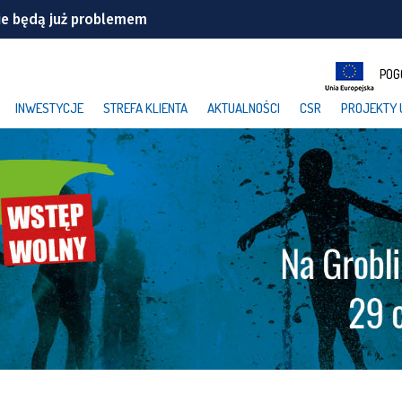
ie będą już problemem
CIA
POG
iowej
INWESTYCJE
STREFA KLIENTA
AKTUALNOŚCI
CSR
PROJEKTY 
ylko ćwiczenia
ranicznej