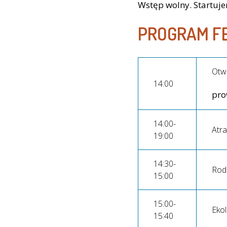
Wstęp wolny. Startuje
PROGRAM F
Otwa
14:00
pro
14:00-
Atra
19:00
14:30-
Rodz
15:00
15:00-
Ekol
15:40