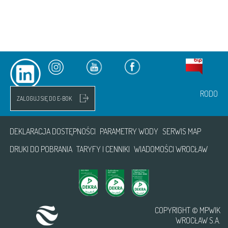
RODO
ZALOGUJ SIĘ DO E-BOK
DEKLARACJA DOSTĘPNOŚCI
PARAMETRY WODY
SERWIS MAP
DRUKI DO POBRANIA
TARYFY I CENNIKI
WIADOMOŚCI WROCŁAW
COPYRIGHT © MPWIK
WROCŁAW S.A.