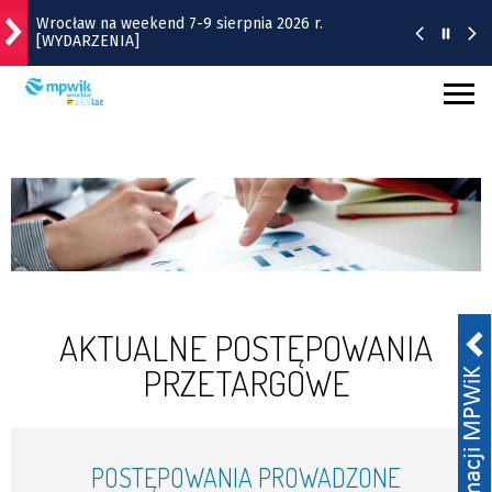
Wrocław na weekend 7-9 sierpnia 2026 r.
[WYDARZENIA]
Wrocławska Potańcówka w sobotę, 8 sierpnia
Bitwa o Twierdzę w sobotę w Kłodzku. Co w
programie?
Bezpłatny koncert Ferajny Hoovera w niedzielę na
Komuny Paryskiej
Remont torów na Stawowej i Peronowej. Od 8
sierpnia zmiany dla kierowców i pasażerów MPK
AKTUALNE POSTĘPOWANIA
PRZETARGOWE
POSTĘPOWANIA PROWADZONE