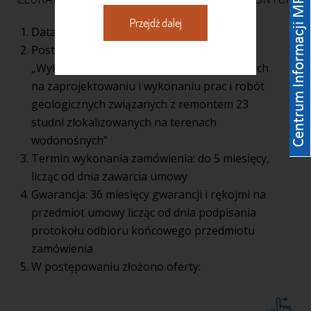
Przejdź dalej
Data zamieszczenia: 22.05.2020 r.
Postępowanie o udzielenie zamówienia na:
„Wykonanie robót budowlanych polegających
na zaprojektowaniu i wykonaniu prac i robót
geologicznych związanych z remontem 23
studni zlokalizowanych na terenach
wodonośnych”
Termin wykonania zamówienia: do 5 miesięcy,
licząc od dnia zawarcia umowy
Gwarancja: 36 miesięcy gwarancji i rękojmi na
przedmiot umowy licząc od dnia podpisania
protokołu odbioru końcowego przedmiotu
zamówienia
W postępowaniu złożono oferty: