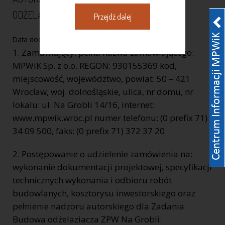
ODŻELAZIACZA ZPW NA GROBLI
Przejdź dalej
Data dodania:
02-03-2010
1. Zamawiający: pełna nazwa zamawiającego:
MPWiK Sp. z o.o. REGON: 930155369 kod,
miejscowość, województwo, powiat: 50 – 421
Wrocław, woj. dolnośląskie, ulica, nr domu, nr
lokalu: ul. Na Grobli 14/16, internet:
www.mpwik.wroc.pl numer telefonu: (0 prefix 71)
34 09 500, faks: (0 prefix 71) 372 37 20
2. Postępowanie o udzielenie zamówienia na:
wykonanie dokumentacji projektowej, specyfikacji
technicznych wykonania i odbioru robót
budowlanych, kosztorysu inwestorskiego oraz
pełnienie nadzoru autorskiego dla Zadania
Budowa odżelaziacza ZPW Na Grobli.