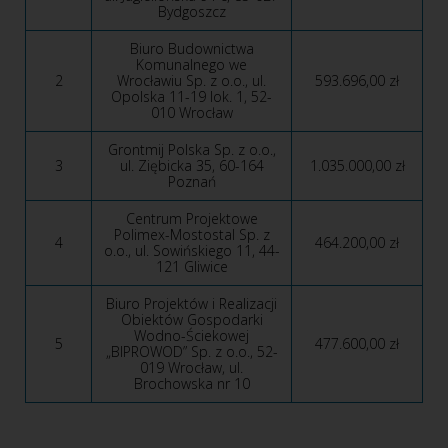
Bydgoszcz
Biuro Budownictwa
Komunalnego we
2
Wrocławiu Sp. z o.o., ul.
593.696,00 zł
Opolska 11-19 lok. 1, 52-
010 Wrocław
Grontmij Polska Sp. z o.o.,
3
ul. Ziębicka 35, 60-164
1.035.000,00 zł
Poznań
Centrum Projektowe
Polimex-Mostostal Sp. z
4
464.200,00 zł
o.o., ul. Sowińskiego 11, 44-
121 Gliwice
Biuro Projektów i Realizacji
Obiektów Gospodarki
Wodno-Ściekowej
5
477.600,00 zł
„BIPROWOD” Sp. z o.o., 52-
019 Wrocław, ul.
Brochowska nr 10