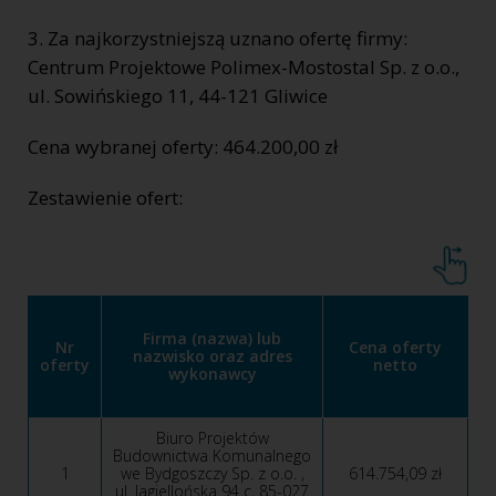
3. Za najkorzystniejszą uznano ofertę firmy:
Centrum Projektowe Polimex-Mostostal Sp. z o.o.,
ul. Sowińskiego 11, 44-121 Gliwice
Cena wybranej oferty: 464.200,00 zł
Zestawienie ofert:
Firma (nazwa) lub
Nr
Cena oferty
nazwisko oraz adres
oferty
netto
wykonawcy
Biuro Projektów
Budownictwa Komunalnego
1
we Bydgoszczy Sp. z o.o. ,
614.754,09 zł
ul. Jagiellońska 94 c, 85-027