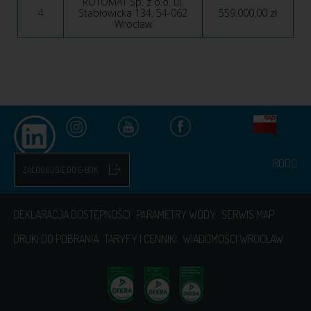
ROTOMAT Sp. z o.o. ul.
4
Stabłowicka 134, 54-062
559.000,00 zł
Wrocław
RODO
ZALOGUJ SIĘ DO E-BOK
DEKLARACJA DOSTĘPNOŚCI
PARAMETRY WODY
SERWIS MAP
DRUKI DO POBRANIA
TARYFY I CENNIKI
WIADOMOŚCI WROCŁAW