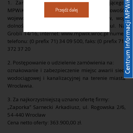
1. Zamawiający: pełna nazwa zamawiającego:
Przejdź dalej
MPWiK S.A. REGON: 930155369 kod, miejscowość,
województwo, powiat: 50 – 421 Wrocław, woj.
dolnośląskie, ulica, nr domu, nr lokalu: ul. Na
Grobli 14/16, internet: www.mpwik.wroc.pl numer
telefonu: (0 prefix 71) 34 09 500, faks: (0 prefix 71)
372 37 20
2. Postępowanie o udzielenie zamówienia na:
oznakowanie i zabezpieczenie miejsc awarii sieci
wodociągowej i kanalizacyjnej na terenie miasta
Wrocławia.
3. Za najkorzystniejszą uznano ofertę firmy:
„Zaporka” Sarnecki Arkadiusz, ul. Rogowska 2/6,
54-440 Wrocław
Cena netto oferty: 363.900,00 zł.