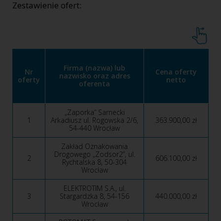
Zestawienie ofert:
Firma (nazwa) lub
Nr
Cena oferty
nazwisko oraz adres
oferty
netto
oferenta
„Zaporka” Sarnecki
1
Arkadiusz ul. Rogowska 2/6,
363.900,00 zł
54-440 Wrocław
Zakład Oznakowania
Drogowego „Zodsor2”, ul.
2
606.100,00 zł
Rychtalska 8, 50-304
Wrocław
ELEKTROTIM S.A., ul.
3
Stargardzka 8, 54-156
440.000,00 zł
Wrocław