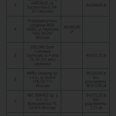
AGROBUD, ul.
3
–
44.696,00 zł
Szczecińska 5, 54-
517 Wrocław
Przedsiębiorstwo
Usługowe BUD-
66.080,00
4
AGRO, ul. Paulińska
–
zł
15/6, 50-247
Wrocław
ZIELONY Dom
Czesława
5
Szymczyk, ul. Polna
–
46.531,20 zł
73, 55-231 Jelcz
Laskowice
IMPEL Cleaning Sp.
38.520,00 zł
z o.o., ul. Ślężna
(po
6
–
118, 53-111
poprawieniu:
Wrocław
38.472,00 zł)
ABC SERVICE Sp. z
59.675,20 zł
o.o., ul.
(po
7
–
Bolesławiecka 15,
poprawieniu:
53-614 Wrocław
2,72 zł)