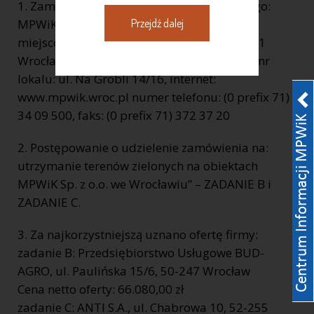
1. Zamawiający: pełna nazwa zamawiającego:
Przejdź dalej
MPWiK Sp. z o.o. REGON: 930155369 kod,
miejscowość, województwo, powiat: 50 – 421
Wrocław, woj. dolnośląskie, ulica, nr domu, nr
lokalu: ul. Na Grobli 14/16, internet:
www.mpwik.wroc.pl numer telefonu: (0 prefix 71)
34 09 500, faks: (0 prefix 71) 372 37 20
2. Postępowanie o udzielenie zamówienia na:
utrzymanie terenów zielonych na obiektach
MPWiK Sp. z o.o. we Wrocławiu” – ZADANIE B i
ZADANIE C.
3. Za najkorzystniejszą uznano ofertę firmy:
zadanie B: Przedsiębiorstwo Usługowe BUD-
AGRO, ul. Paulińska 15/6, 50-247 Wrocław
Cena netto oferty: 66.080,00 zł
zadanie C: ANTI S.A., ul. Chabrowa 10, 52-255