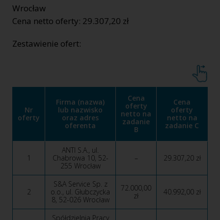
Wrocław
Cena netto oferty: 29.307,20 zł
Zestawienie ofert:
Cena
Firma (nazwa)
Cena
oferty
Nr
lub nazwisko
oferty
netto na
oferty
oraz adres
netto na
zadanie
oferenta
zadanie C
B
ANTI S.A., ul.
1
Chabrowa 10, 52-
–
29.307,20 zł
255 Wrocław
S&A Service Sp. z
72.000,00
2
o.o., ul. Głubczycka
40.992,00 zł
zł
8, 52-026 Wrocław
Spółdzielnia Pracy