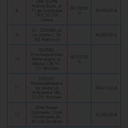
UNI-TECHN
Andrzej Bucki, ul.
69.200,00
8
11-go Listopada
38.600,00 zł
zł
1A/6, 55-200
Oława
S.C. CEROMA, ul.
9
Św. Józefa 2, 58-
–
46.000,00 zł
305 Wałbrzych
BUDMEL
Przedsiębiorstwo
68.320,00
10
Melioracyjne, ul.
–
zł
Milicka 12B, 51-
127 Wrocław
DOLGAZ
Madera&Madera
11
Sp. Jawna, ul.
–
98.921,60 zł
Krakowska 180,
52-015 Wrocław
ZPHU Marek
Grębowiec, Osiek
12
–
32.060,00 zł
Grodkowski 25,
49-200 Grodków