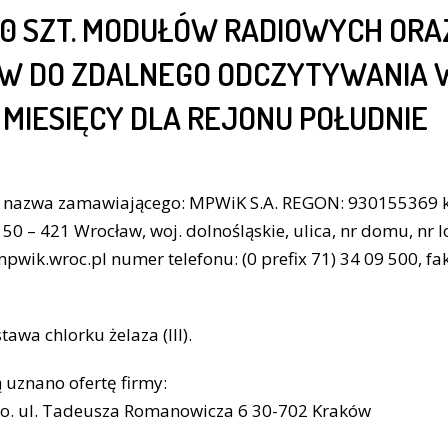
0 SZT. MODUŁÓW RADIOWYCH ORAZ 
W DO ZDALNEGO ODCZYTYWANIA 
2 MIESIĘCY DLA REJONU POŁUDNIE
a nazwa zamawiającego: MPWiK S.A. REGON: 930155369 k
0 – 421 Wrocław, woj. dolnośląskie, ulica, nr domu, nr lo
pwik.wroc.pl numer telefonu: (0 prefix 71) 34 09 500, faks
awa chlorku żelaza (III).
ą uznano ofertę firmy:
.o. ul. Tadeusza Romanowicza 6 30-702 Kraków