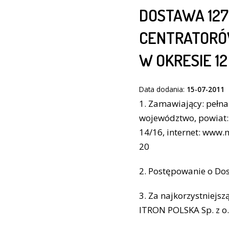
DOSTAWA 127
CENTRATORÓ
W OKRESIE 1
Data dodania:
15-07-2011
1. Zamawiający: pełn
województwo, powiat: 5
14/16, internet: www.m
20
2. Postępowanie o Dost
3. Za najkorzystniejsz
ITRON POLSKA Sp. z o