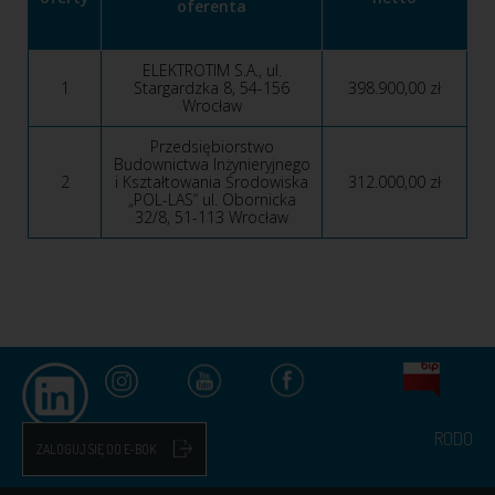
oferenta
ELEKTROTIM S.A., ul.
1
Stargardzka 8, 54-156
398.900,00 zł
Wrocław
Przedsiębiorstwo
Budownictwa Inżynieryjnego
2
i Kształtowania Środowiska
312.000,00 zł
„POL-LAS” ul. Obornicka
32/8, 51-113 Wrocław
RODO
ZALOGUJ SIĘ DO E-BOK