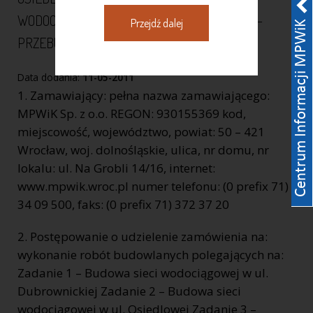
WODOCIĄGOWEJ W UL. JARACZA ZADANIE 4 –
Przejdź dalej
PRZEBUDOWA …
Data dodania:
11-05-2011
1. Zamawiający: pełna nazwa zamawiającego:
MPWiK Sp. z o.o. REGON: 930155369 kod,
miejscowość, województwo, powiat: 50 – 421
Wrocław, woj. dolnośląskie, ulica, nr domu, nr
lokalu: ul. Na Grobli 14/16, internet:
www.mpwik.wroc.pl numer telefonu: (0 prefix 71)
34 09 500, faks: (0 prefix 71) 372 37 20
2. Postępowanie o udzielenie zamówienia na:
wykonanie robót budowlanych polegających na:
Zadanie 1 – Budowa sieci wodociągowej w ul.
Dubrownickiej Zadanie 2 – Budowa sieci
wodociągowej w ul. Osiedlowej Zadanie 3 –