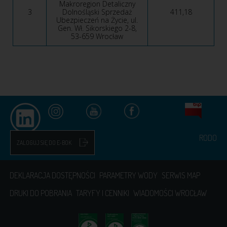
Makroregion Detaliczny
3
Dolnośląski Sprzedaż
411,18
Ubezpieczeń na Życie, ul.
Gen. Wł. Sikorskiego 2-8,
53-659 Wrocław
RODO
ZALOGUJ SIĘ DO E-BOK
DEKLARACJA DOSTĘPNOŚCI
PARAMETRY WODY
SERWIS MAP
DRUKI DO POBRANIA
TARYFY I CENNIKI
WIADOMOŚCI WROCŁAW