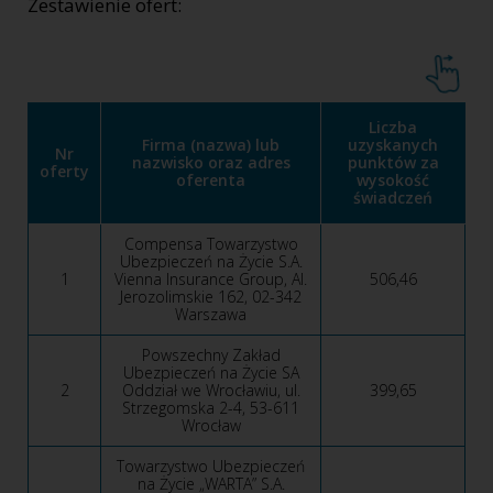
Zestawienie ofert:
Liczba
Firma (nazwa) lub
uzyskanych
Nr
nazwisko oraz adres
punktów za
oferty
oferenta
wysokość
świadczeń
Compensa Towarzystwo
Ubezpieczeń na Życie S.A.
1
Vienna Insurance Group, Al.
506,46
Jerozolimskie 162, 02-342
Warszawa
Powszechny Zakład
Ubezpieczeń na Życie SA
2
Oddział we Wrocławiu, ul.
399,65
Strzegomska 2-4, 53-611
Wrocław
Towarzystwo Ubezpieczeń
na Życie „WARTA” S.A.