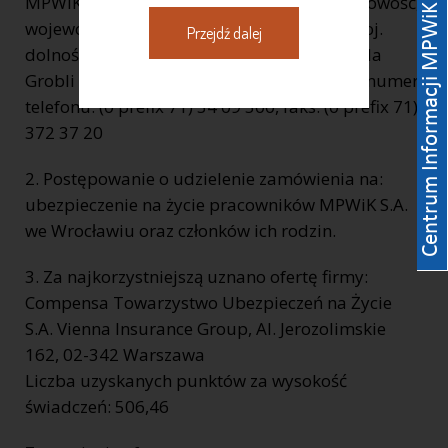
MPWiK S.A. REGON: 930155369 kod, miejscowość,
województwo, powiat: 50 – 421 Wrocław, woj.
Przejdź dalej
dolnośląskie, ulica, nr domu, nr lokalu: ul. Na
Grobli 14/16, internet: www.mpwik.wroc.pl numer
telefonu: (0 prefix 71) 34 09 500, faks: (0 prefix 71)
372 37 20
2. Postępowanie o udzielenie zamówienia na:
ubezpieczenie na życie pracowników MPWiK S.A.
we Wrocławiu oraz członków ich rodzin.
3. Za najkorzystniejszą uznano ofertę firmy:
Compensa Towarzystwo Ubezpieczeń na Życie
S.A. Vienna Insurance Group, Al. Jerozolimskie
162, 02-342 Warszawa
Liczba uzyskanych punktów za wysokość
świadczeń: 506,46