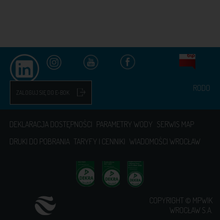
RODO
ZALOGUJ SIĘ DO E-BOK
DEKLARACJA DOSTĘPNOŚCI
PARAMETRY WODY
SERWIS MAP
DRUKI DO POBRANIA
TARYFY I CENNIKI
WIADOMOŚCI WROCŁAW
COPYRIGHT © MPWIK
WROCŁAW S.A.