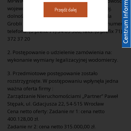
MPWiK S.A. REGON: 930155369 kod, miejscowość,
województwo, powiat: 50 – 421 Wrocław, woj.
Przejdź dalej
dolnośląskie, ulica, nr domu, nr lokalu: ul. Na
Grobli 14/16, internet: www.mpwik.wroc.pl numer
telefonu: (0 prefix 71) 34 09 500, faks: (0 prefix 71)
372 37 20
2. Postępowanie o udzielenie zamówienia na:
wykonanie wymiany legalizacyjnej wodomierzy.
3. Przedmiotowe postępowanie zostało
rozstrzygnięte. W postępowaniu wpłynęła jedna
ważna oferta firmy :
Zarządzanie Nieruchomościami „Partner” Paweł
Stępak, ul. Gdacjusza 22, 54-515 Wrocław
Cena netto oferty: Zadanie nr 1: cena netto
400.128,00 zł.
Zadanie nr 2: cena netto 315.000,00 zł.