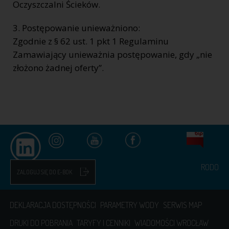
Oczyszczalni Ścieków.
3. Postępowanie unieważniono:
Zgodnie z § 62 ust. 1 pkt 1 Regulaminu
Zamawiający unieważnia postępowanie, gdy „nie
złożono żadnej oferty”.
RODO
ZALOGUJ SIĘ DO E-BOK
DEKLARACJA DOSTĘPNOŚCI
PARAMETRY WODY
SERWIS MAP
DRUKI DO POBRANIA
TARYFY I CENNIKI
WIADOMOŚCI WROCŁAW