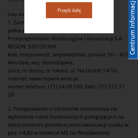
Przejdź dalej
Data dodania:
30-10-2012
1. Zamawiający:
pełna nazwa zamawiającego: Miejskie
Przedsiębiorstwo Wodociągów i Kanalizacji S.A.
REGON: 930155369
kod, miejscowość, województwo, powiat: 50 – 421
Wrocław, woj. dolnośląskie,
ulica, nr domu, nr lokalu: ul. Na Grobli 14/16,
internet: www.mpwik.wroc.pl
numer telefonu: (71) 34 09 500, faks: (71) 372 37
20
2. Postępowanie o udzielenie zamówienia na:
wykonanie robót budowlanych polegających na
doszczelnieniu pomieszczenia ewakuacji osadu w
poz. +4,80 w obiekcie M2 na Wrocławskiej