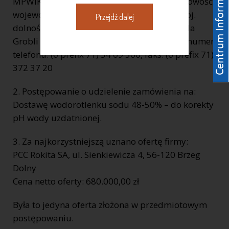
MPWiK S.A. REGON: 930155369 kod, miejscowość,
województwo, powiat: 50 – 421 Wrocław, woj.
Przejdź dalej
dolnośląskie, ulica, nr domu, nr lokalu: ul. Na
Grobli 14/16, internet: www.mpwik.wroc.pl numer
telefonu: (0 prefix 71) 34 09 500, faks: (0 prefix 71)
372 37 20
2. Postępowanie o udzielenie zamówienia na:
Dostawę wodorotlenku sodu 48-50% – do korekty
pH wody uzdatnionej.
3. Za najkorzystniejszą uznano ofertę firmy:
PCC Rokita SA, ul. Sienkiewicza 4, 56-120 Brzeg
Dolny
Cena netto oferty: 680.000,00 zł
Była to jedyna oferta złożona w przedmiotowym
postępowaniu.