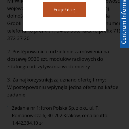
MPWiK S.A. REGON: 930155369 kod, miejscowość,
województwo, powiat: 50 – 421 Wrocław, woj.
Przejdź dalej
dolnośląskie, ulica, nr domu, nr lokalu: ul. Na
Grobli 14/16, internet: www.mpwik.wroc.pl numer
telefonu: (0 prefix 71) 34 09 500, faks: (0 prefix 71)
372 37 20
2. Postępowanie o udzielenie zamówienia na:
dostawę 9920 szt. modułów radiowych do
zdalnego odczytywania wodomierzy.
3. Za najkorzystniejszą uznano ofertę firmy:
W postępowaniu wpłynęła jedna oferta na każde
zadanie:
Zadanie nr 1: Itron Polska Sp. z o.o., ul. T.
Romanowicza 6, 30-702 Kraków, cena brutto:
1.442.384,10 zł.,