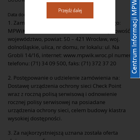
Przejdź dalej
Data dodania:
13-12-2013
1. Zamawiający: pełna nazwa zamawiającego:
MPWiK S.A. REGON: 930155369 kod, miejscowość,
województwo, powiat: 50 – 421 Wrocław, woj.
dolnośląskie, ulica, nr domu, nr lokalu: ul. Na
Grobli 14/16, internet: www.mpwik.wroc.pl numer
telefonu: (71) 34 09 500, faks: (71) 372 37 20
2. Postępowanie o udzielenie zamówienia na:
Dostawę urządzenia ochrony sieci Check Point
wraz z roczną polisą serwisową i odnowienie
rocznej polisy serwisowej na posiadane
urządzenia ochrony sieci, celem budowy klastra
wysokiej dostępności.
3. Za najkorzystniejszą uznana została oferta