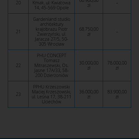
60.900,00
20
Kmak, ul. Kwiatowa
–
zł
14, 45-569 Opole
Gardenland studio
architektury
krajobrazu Piotr
68.750,00
21
–
Zwierzyński, ul.
zł
Jaracza 27/5, 50-
305 Wrocław
PHU CONCEPT
Tomasz
30.000,00
78.000,00
22
Mitraszewski, Os.
zł
zł
Jasne 17A/33, 58-
200 Dzierżoniów
PPHU Krzeszowski
Maciej Krzeszowski,
36.000,00
83.900,00
23
ul. Leśna 17, 38-211
zł
zł
Uciechów