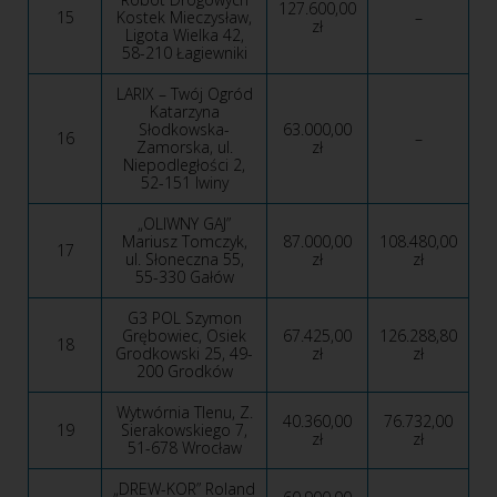
127.600,00
15
Kostek Mieczysław,
–
zł
Ligota Wielka 42,
58-210 Łagiewniki
LARIX – Twój Ogród
Katarzyna
Słodkowska-
63.000,00
16
–
Zamorska, ul.
zł
Niepodległości 2,
52-151 Iwiny
„OLIWNY GAJ”
Mariusz Tomczyk,
87.000,00
108.480,00
17
ul. Słoneczna 55,
zł
zł
55-330 Gałów
G3 POL Szymon
Grębowiec, Osiek
67.425,00
126.288,80
18
Grodkowski 25, 49-
zł
zł
200 Grodków
Wytwórnia Tlenu, Z.
40.360,00
76.732,00
19
Sierakowskiego 7,
zł
zł
51-678 Wrocław
„DREW-KOR” Roland