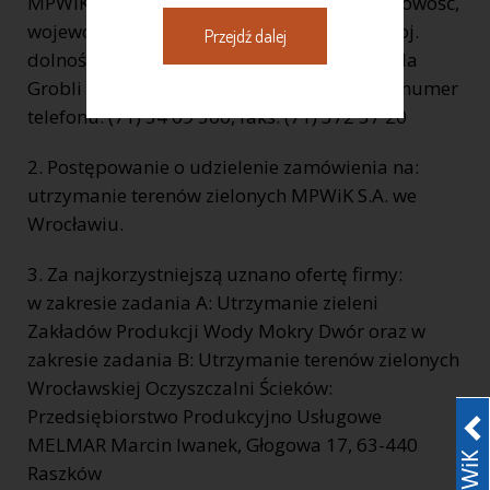
MPWiK S.A. REGON: 930155369 kod, miejscowość,
województwo, powiat: 50 – 421 Wrocław, woj.
Przejdź dalej
dolnośląskie, ulica, nr domu, nr lokalu: ul. Na
Grobli 14/16, internet: www.mpwik.wroc.pl numer
telefonu: (71) 34 09 500, faks: (71) 372 37 20
2. Postępowanie o udzielenie zamówienia na:
utrzymanie terenów zielonych MPWiK S.A. we
Wrocławiu.
3. Za najkorzystniejszą uznano ofertę firmy:
w zakresie zadania A: Utrzymanie zieleni
Zakładów Produkcji Wody Mokry Dwór oraz w
zakresie zadania B: Utrzymanie terenów zielonych
Wrocławskiej Oczyszczalni Ścieków:
Przedsiębiorstwo Produkcyjno Usługowe
MELMAR Marcin Iwanek, Głogowa 17, 63-440
Raszków