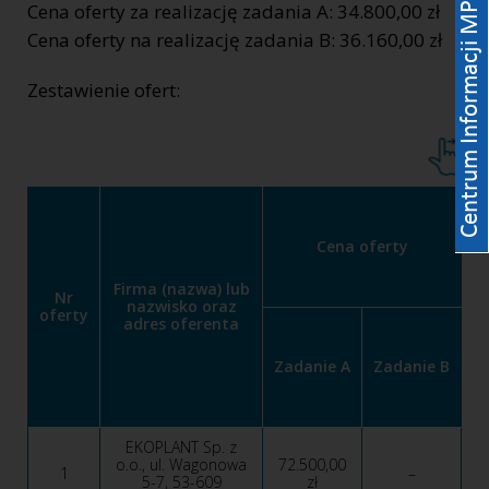
Cena oferty za realizację zadania A: 34.800,00 zł
Cena oferty na realizację zadania B: 36.160,00 zł
Zestawienie ofert:
Cena oferty
Firma (nazwa) lub
Nr
nazwisko oraz
oferty
adres oferenta
Zadanie A
Zadanie B
EKOPLANT Sp. z
o.o., ul. Wagonowa
72.500,00
1
–
5-7, 53-609
zł