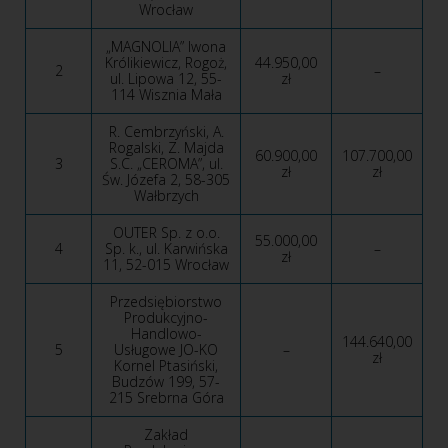
Wrocław
„MAGNOLIA” Iwona
Królikiewicz, Rogoż,
44.950,00
2
–
ul. Lipowa 12, 55-
zł
114 Wisznia Mała
R. Cembrzyński, A.
Rogalski, Z. Majda
60.900,00
107.700,00
3
S.C. „CEROMA”, ul.
zł
zł
Św. Józefa 2, 58-305
Wałbrzych
OUTER Sp. z o.o.
55.000,00
4
Sp. k., ul. Karwińska
–
zł
11, 52-015 Wrocław
Przedsiębiorstwo
Produkcyjno-
Handlowo-
144.640,00
5
Usługowe JO-KO
–
zł
Kornel Ptasiński,
Budzów 199, 57-
215 Srebrna Góra
Zakład