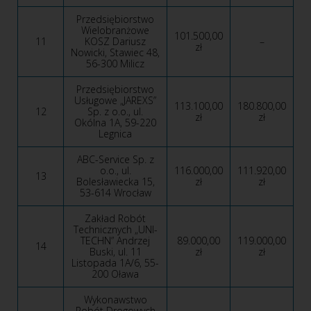
Przedsiębiorstwo
Wielobranżowe
101.500,00
11
KOSZ Dariusz
–
zł
Nowicki, Stawiec 48,
56-300 Milicz
Przedsiębiorstwo
Usługowe „JAREXS”
113.100,00
180.800,00
12
Sp. z o.o., ul.
zł
zł
Okólna 1A, 59-220
Legnica
ABC-Service Sp. z
o.o., ul.
116.000,00
111.920,00
13
Bolesławiecka 15,
zł
zł
53-614 Wrocław
Zakład Robót
Technicznych „UNI-
TECHN” Andrzej
89.000,00
119.000,00
14
Buski, ul. 11
zł
zł
Listopada 1A/6, 55-
200 Oława
Wykonawstwo
Robót Drogowych