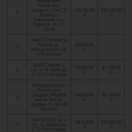
Produkcyjno-
Handlowo-
Usługowy „ZAKS 2”
124.700,00
145.420,00
6
Arkadiusz
zł
zł
Zakrzewski, ul. J.
Cygana 4, 45-131
Opole
AGRICOLA II Marcin
Kaczuk, ul.
89.900,00
7
–
Wilkszyńska 25, 54-
zł
079 Wrocław
AGROS Spółka z
53.650,00
81.396,00
8
o.o., ul. M. Wolfkego
zł
zł
2, 54-701 Wrocław
Przedsiębiorstwo
Produkcyjno
Usługowe MELMAR
34.800,00
36.160,00
9
Iwanek Marcin,
zł
zł
Głogowa 17, 63-440
Raszków
S&A SERVICE Sp. z
98.600,00
126.880,00
10
o.o., ul. Głubczycka
zł
zł
8, 52-026 Wrocław