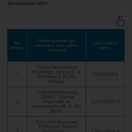
Zestawienie ofert:
Firma (nazwa) lub
Nr
Cena oferty
nazwisko oraz adres
oferty
netto
oferenta
Zakład Oznakowania
Drogowego „Zodsor 2”, ul.
1
718.870,00 zł
Rychtalska 8, 50-304
Wrocław
Firma Wielobranżowa
„ZEBRA 2” Seweryn
2
Respondek, ul.
5.716.600,00 zł
Siemianowicka 98, 41-902
Bytom
Firma Wielobranżowa
„ZEBRA Max” Danuta
3
Respondek, ul.
7.357.150,00 zł