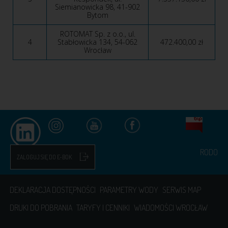
Siemianowicka 98, 41-902
Bytom
ROTOMAT Sp. z o.o., ul.
4
Stabłowicka 134, 54-062
472.400,00 zł
Wrocław
RODO
ZALOGUJ SIĘ DO E-BOK
DEKLARACJA DOSTĘPNOŚCI
PARAMETRY WODY
SERWIS MAP
DRUKI DO POBRANIA
TARYFY I CENNIKI
WIADOMOŚCI WROCŁAW