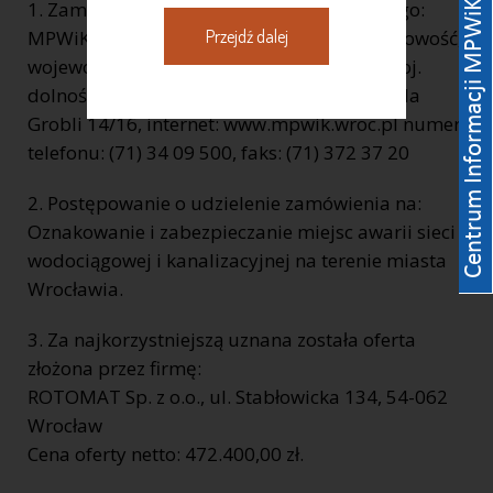
1. Zamawiający: pełna nazwa zamawiającego:
Przejdź dalej
MPWiK S.A. REGON: 930155369 kod, miejscowość,
województwo, powiat: 50 – 421 Wrocław, woj.
dolnośląskie, ulica, nr domu, nr lokalu: ul. Na
Grobli 14/16, internet: www.mpwik.wroc.pl numer
telefonu: (71) 34 09 500, faks: (71) 372 37 20
2. Postępowanie o udzielenie zamówienia na:
Oznakowanie i zabezpieczanie miejsc awarii sieci
wodociągowej i kanalizacyjnej na terenie miasta
Wrocławia.
3. Za najkorzystniejszą uznana została oferta
złożona przez firmę:
ROTOMAT Sp. z o.o., ul. Stabłowicka 134, 54-062
Wrocław
Cena oferty netto: 472.400,00 zł.