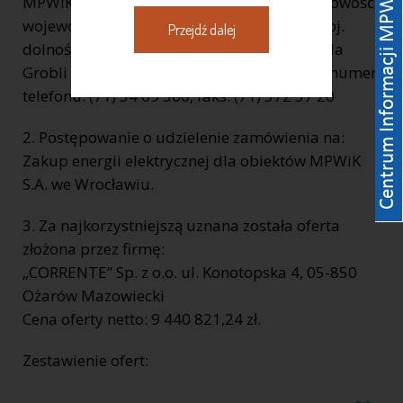
MPWiK S.A. REGON: 930155369 kod, miejscowość,
województwo, powiat: 50 – 421 Wrocław, woj.
Przejdź dalej
dolnośląskie, ulica, nr domu, nr lokalu: ul. Na
Grobli 14/16, internet: www.mpwik.wroc.pl numer
telefonu: (71) 34 09 500, faks: (71) 372 37 20
2. Postępowanie o udzielenie zamówienia na:
Zakup energii elektrycznej dla obiektów MPWiK
S.A. we Wrocławiu.
3. Za najkorzystniejszą uznana została oferta
złożona przez firmę:
„CORRENTE” Sp. z o.o. ul. Konotopska 4, 05-850
Ożarów Mazowiecki
Cena oferty netto: 9 440 821,24 zł.
Zestawienie ofert: