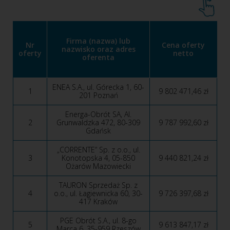
Firma (nazwa) lub
Nr
Cena oferty
nazwisko oraz adres
oferty
netto
oferenta
ENEA S.A., ul. Górecka 1, 60-
1
9 802 471,46 zł
201 Poznań
Energa-Obrót SA, Al.
2
Grunwaldzka 472, 80-309
9 787 992,60 zł
Gdańsk
„CORRENTE” Sp. z o.o., ul.
3
Konotopska 4, 05-850
9 440 821,24 zł
Ożarów Mazowiecki
TAURON Sprzedaż Sp. z
4
o.o., ul. Łagiewnicka 60, 30-
9 726 397,68 zł
417 Kraków
PGE Obrót S.A., ul. 8-go
5
9 613 847,17 zł
Marca 6, 35-959 Rzeszów