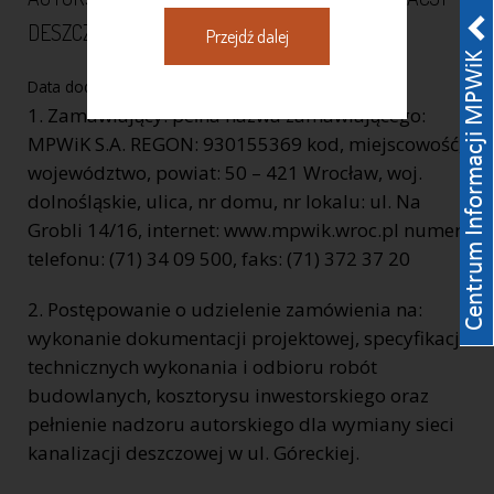
DESZCZOWEJ W UL. GÓRECKIEJ
Przejdź dalej
Data dodania:
02-01-2013
1. Zamawiający: pełna nazwa zamawiającego:
MPWiK S.A. REGON: 930155369 kod, miejscowość,
województwo, powiat: 50 – 421 Wrocław, woj.
dolnośląskie, ulica, nr domu, nr lokalu: ul. Na
Grobli 14/16, internet: www.mpwik.wroc.pl numer
telefonu: (71) 34 09 500, faks: (71) 372 37 20
2. Postępowanie o udzielenie zamówienia na:
wykonanie dokumentacji projektowej, specyfikacji
technicznych wykonania i odbioru robót
budowlanych, kosztorysu inwestorskiego oraz
pełnienie nadzoru autorskiego dla wymiany sieci
kanalizacji deszczowej w ul. Góreckiej.