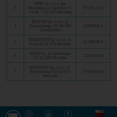
BPBK Sp. z o.o. we
3
Wrocławiu, ul. Opolska 11-
97.331,20 zł
19 lok. 1, 52-010 Wrocław
BIODOM Sp. z o.o., ul.
4
Daszyńskiego 16, 58-200
59.800,00 zł
Dzierżoniów
DROSYSTEM Sp. z o.o., ul.
5
42.940,00 zł
Prusa 9, 50-319 Wrocław
BESKO sc., ul. Słowińców
6
22.925,00 zł
57, 52-339 Wrocław
BIPROWOD Sp. z o.o., ul.
7
Brochowska 10, 52-019
37.450,00 zł
Wrocław