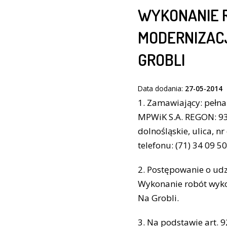
WYKONANIE 
MODERNIZACJ
GROBLI
Data dodania:
27-05-2014
1. Zamawiający: pełn
MPWiK S.A. REGON: 93
dolnośląskie, ulica, n
telefonu: (71) 34 09 50
2. Postępowanie o udz
Wykonanie robót wyko
Na Grobli.
3. Na podstawie art.