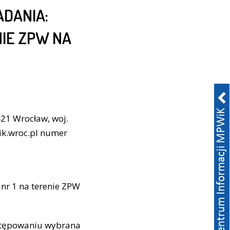
DANIA:
NIE ZPW NA
21 Wrocław, woj.
wik.wroc.pl numer
nr 1 na terenie ZPW
ostępowaniu wybrana