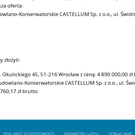
sza oferta:
wlano-Konserwatorskie CASTELLUM Sp. z o.o., ul. Świdn
 złożyli:
l. Okulickiego 45, 51-216 Wrocław z ceną: 4 890 000,00 zł
udowlano-Konserwatorskie CASTELLUM Sp. z o.o., ul. Świ
760,17 zł brutto
DEKLARACJA DOSTĘPNOŚCI
PARAMETRY WODY
SERWIS MAP