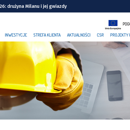
: drużyna Milanu i jej gwiazdy
Wrocławiu | TERMINY
POG
windę! To będzie duża metamorfoza
INWESTYCJE
STREFA KLIENTA
AKTUALNOŚCI
CSR
PROJEKTY 
ek z Wrocławia
cławickiej