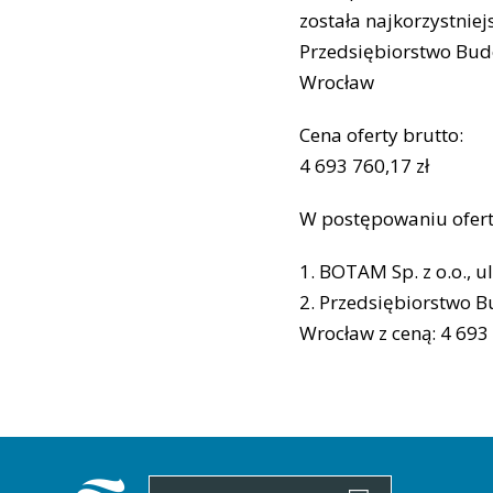
została najkorzystniej
Przedsiębiorstwo Budo
Wrocław
Cena oferty brutto:
4 693 760,17 zł
W postępowaniu oferty
1. BOTAM Sp. z o.o., u
2. Przedsiębiorstwo B
Wrocław z ceną: 4 693 