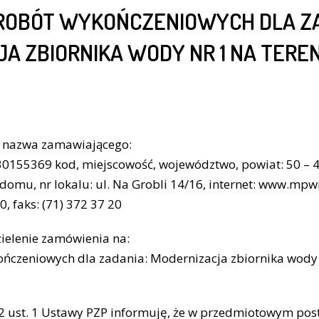
ROBÓT WYKOŃCZENIOWYCH DLA ZA
A ZBIORNIKA WODY NR 1 NA TERE
a nazwa zamawiającego:
0155369 kod, miejscowość, województwo, powiat: 50 – 4
r domu, nr lokalu: ul. Na Grobli 14/16, internet: www.mp
0, faks: (71) 372 37 20
ielenie zamówienia na:
ńczeniowych dla zadania: Modernizacja zbiornika wody 
 92 ust. 1 Ustawy PZP informuję, że w przedmiotowym p