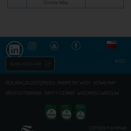
Gorzów Wlkp.
RODO
ZALOGUJ SIĘ DO E-BOK
DEKLARACJA DOSTĘPNOŚCI
PARAMETRY WODY
SERWIS MAP
DRUKI DO POBRANIA
TARYFY I CENNIKI
WIADOMOŚCI WROCŁAW
COPYRIGHT © MPWIK