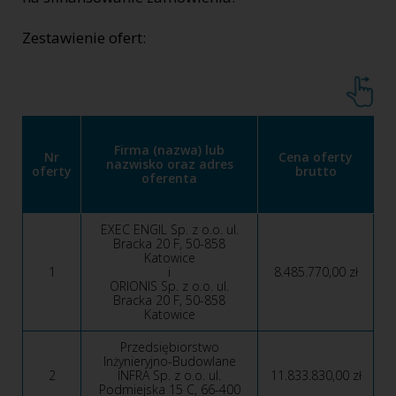
Zestawienie ofert:
Firma (nazwa) lub
Nr
Cena oferty
nazwisko oraz adres
oferty
brutto
oferenta
EXEC ENGIL Sp. z o.o. ul.
Bracka 20 F, 50-858
Katowice
1
i
8.485.770,00 zł
ORIONIS Sp. z o.o. ul.
Bracka 20 F, 50-858
Katowice
Przedsiębiorstwo
Inżynieryjno-Budowlane
2
INFRA Sp. z o.o. ul.
11.833.830,00 zł
Podmiejska 15 C, 66-400