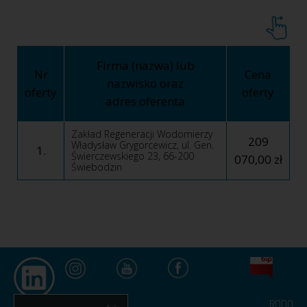
Firma (nazwa) lub
Nr
Cena
nazwisko oraz
oferty
oferty
adres oferenta
Zakład Regeneracji Wodomierzy
209
Władysław Grygorcewicz, ul. Gen.
1.
Świerczewskiego 23, 66-200
070,00 zł
Świebodzin
RODO