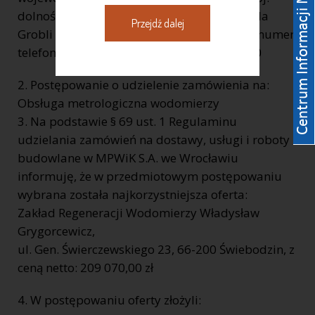
dolnośląskie, ulica, nr domu, nr lokalu: ul. Na
Przejdź dalej
Grobli 14/16, internet: www.mpwik.wroc.pl numer
telefonu: (71) 34 09 500, faks: (71) 372 37 20
2. Postępowanie o udzielenie zamówienia na:
Obsługa metrologiczna wodomierzy
3. Na podstawie § 69 ust. 1 Regulaminu
udzielania zamówień na dostawy, usługi i roboty
budowlane w MPWiK S.A. we Wrocławiu
informuję, że w przedmiotowym postępowaniu
wybrana została najkorzystniejsza oferta:
Zakład Regeneracji Wodomierzy Władysław
Grygorcewicz,
ul. Gen. Świerczewskiego 23, 66-200 Świebodzin, z
ceną netto: 209 070,00 zł
4. W postępowaniu oferty złożyli: