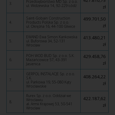
427.810,75
Przedsiębiorstwo MD Sp. z o.o.
3.
ul. Widzewska 14, 92-229 Łódź
zł
Saint-Gobain Construction
499.701,50
4.
Products Polska Sp. z o.o.
zł
ul. Okrężna 16, 44-100 Gliwice
EWAND Ewa Simon Kankowska
413.480,21
5.
ul. Buforowa 34, 52-131
zł
Wrocław
POH WOD BUD Sp. z o.o. S.K.
429.458,76
6.
Mazańcowice 57, 43-391
zł
Jasienica
GERPOL INSTALACJE Sp. z o.o.
408.264,22
S.K.
7.
ul. Parkowa 19, 55-080 Kąty
zł
Wrocławskie
Rurex Sp. z o.o. Oddział we
422.187,62
Wrocławiu
8.
al. Armii Krajowej 53, 50-541
zł
Wrocław