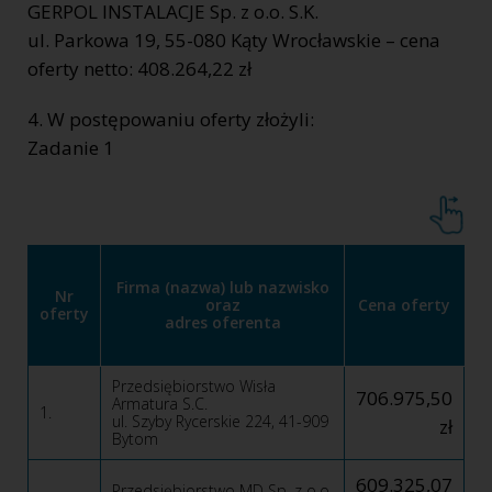
GERPOL INSTALACJE Sp. z o.o. S.K.
ul. Parkowa 19, 55-080 Kąty Wrocławskie – cena
oferty netto: 408.264,22 zł
4. W postępowaniu oferty złożyli:
Zadanie 1
Firma (nazwa) lub nazwisko
Nr
oraz
Cena oferty
oferty
adres oferenta
Przedsiębiorstwo Wisła
706.975,50
Armatura S.C.
1.
ul. Szyby Rycerskie 224, 41-909
zł
Bytom
609.325,07
Przedsiębiorstwo MD Sp. z o.o.