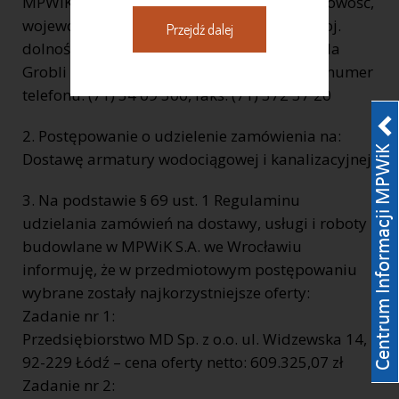
MPWiK S.A. REGON: 930155369 kod, miejscowość,
województwo, powiat: 50 – 421 Wrocław, woj.
Przejdź dalej
dolnośląskie, ulica, nr domu, nr lokalu: ul. Na
Grobli 14/16, internet: www.mpwik.wroc.pl numer
telefonu: (71) 34 09 500, faks: (71) 372 37 20
2. Postępowanie o udzielenie zamówienia na:
Dostawę armatury wodociągowej i kanalizacyjnej
3. Na podstawie § 69 ust. 1 Regulaminu
udzielania zamówień na dostawy, usługi i roboty
budowlane w MPWiK S.A. we Wrocławiu
informuję, że w przedmiotowym postępowaniu
wybrane zostały najkorzystniejsze oferty:
Zadanie nr 1:
Przedsiębiorstwo MD Sp. z o.o. ul. Widzewska 14,
92-229 Łódź – cena oferty netto: 609.325,07 zł
Zadanie nr 2: