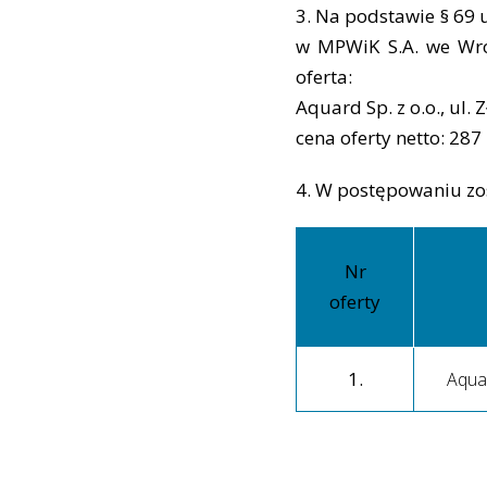
3. Na podstawie § 69 
w MPWiK S.A. we Wroc
oferta:
Aquard Sp. z o.o., ul.
cena oferty netto: 287
4. W postępowaniu zos
Nr
oferty
1.
Aquar