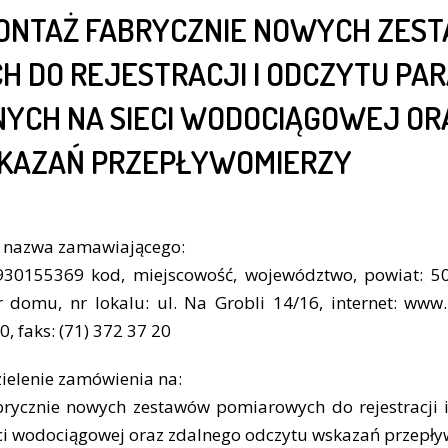
MONTAŻ FABRYCZNIE NOWYCH ZE
H DO REJESTRACJI I ODCZYTU P
YCH NA SIECI WODOCIĄGOWEJ OR
KAZAŃ PRZEPŁYWOMIERZY
a nazwa zamawiającego:
30155369 kod, miejscowość, województwo, powiat: 50
 nr domu, nr lokalu: ul. Na Grobli 14/16, internet: ww
0, faks: (71) 372 37 20
ielenie zamówienia na:
rycznie nowych zestawów pomiarowych do rejestracji
eci wodociągowej oraz zdalnego odczytu wskazań przepł