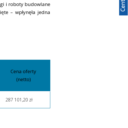
ugi i roboty budowlane
ięte – wpłynęła jedna
Cena oferty
(netto)
287 101,20 zł