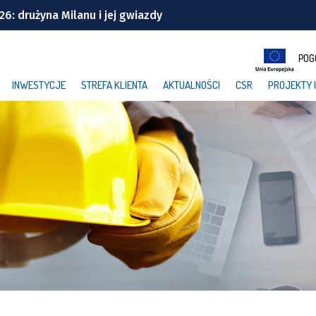
: drużyna Milanu i jej gwiazdy
Wrocławiu | TERMINY
POG
windę! To będzie duża metamorfoza
INWESTYCJE
STREFA KLIENTA
AKTUALNOŚCI
CSR
PROJEKTY 
ek z Wrocławia
cławickiej