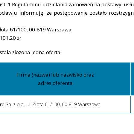
ust. 1 Regulaminu udzielania zamówień na dostawy, usł
ławiu informuję, że postępowanie zostało rozstrzygn
 Złota 61/100, 00-819 Warszawa
 101,20 zł
tała złożona jedna oferta:
Firma (nazwa) lub nazwisko oraz
adres oferenta
d Sp. z o.o., ul. Złota 61/100, 00-819 Warszawa