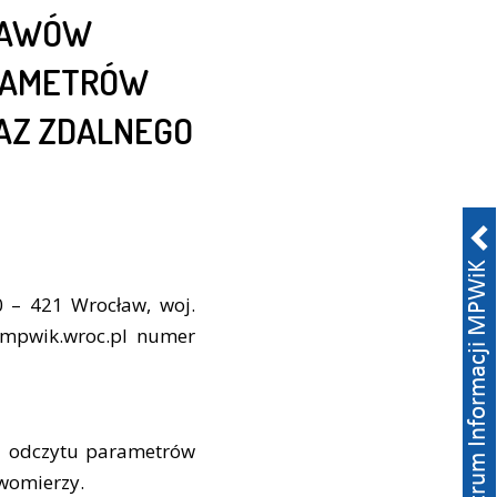
STAWÓW
ARAMETRÓW
AZ ZDALNEGO
 – 421 Wrocław, woj.
w.mpwik.wroc.pl numer
 i odczytu parametrów
ywomierzy.