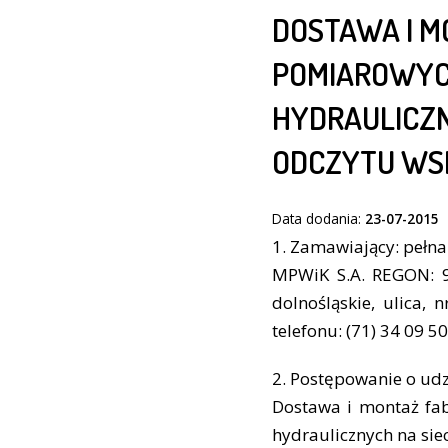
DOSTAWA I 
POMIAROWYC
HYDRAULICZN
ODCZYTU WS
Data dodania:
23-07-2015
1. Zamawiający: pełn
MPWiK S.A. REGON: 9
dolnośląskie, ulica,
telefonu: (71) 34 09 50
2. Postępowanie o udz
Dostawa i montaż fab
hydraulicznych na si