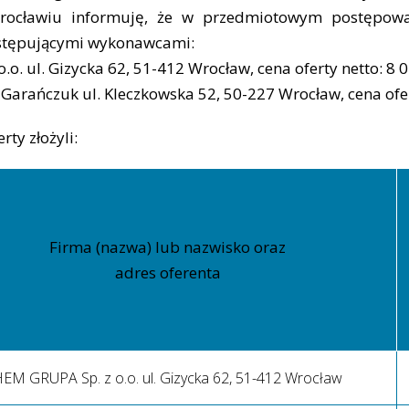
rocławiu informuję, że w przedmiotowym postępo
astępującymi wykonawcami:
. ul. Gizycka 62, 51-412 Wrocław, cena oferty netto: 8 0
Garańczuk ul. Kleczkowska 52, 50-227 Wrocław, cena ofert
ty złożyli:
Firma (nazwa) lub nazwisko oraz
adres oferenta
EM GRUPA Sp. z o.o. ul. Gizycka 62, 51-412 Wrocław