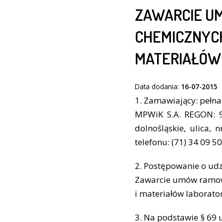
ZAWARCIE U
CHEMICZNYCH
MATERIAŁÓW 
Data dodania:
16-07-2015
1. Zamawiający: pełn
MPWiK S.A. REGON: 9
dolnośląskie, ulica,
telefonu: (71) 34 09 50
2. Postępowanie o udz
Zawarcie umów ramowy
i materiałów laborato
3. Na podstawie § 69 