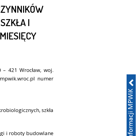
CZYNNIKÓW
SZKŁA I
MIESIĘCY
 – 421 Wrocław, woj.
w.mpwik.wroc.pl numer
obiologicznych, szkła
ugi i roboty budowlane