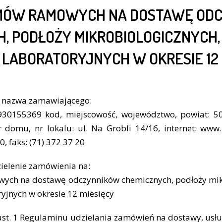
MÓW RAMOWYCH NA DOSTAWĘ OD
, PODŁOŻY MIKROBIOLOGICZNYCH, 
LABORATORYJNYCH W OKRESIE 12 
a nazwa zamawiającego:
30155369 kod, miejscowość, województwo, powiat: 50
 nr domu, nr lokalu: ul. Na Grobli 14/16, internet: ww
0, faks: (71) 372 37 20
ielenie zamówienia na:
ch na dostawę odczynników chemicznych, podłoży mikr
ryjnych w okresie 12 miesięcy
ust. 1 Regulaminu udzielania zamówień na dostawy, usł