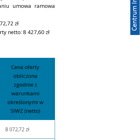
waniu umowa ramowa
72,72 zł
y netto: 8 427,60 zł
Cena oferty
obliczona
zgodnie z
warunkami
określonymi w
SIWZ (netto)
8 072,72 zł