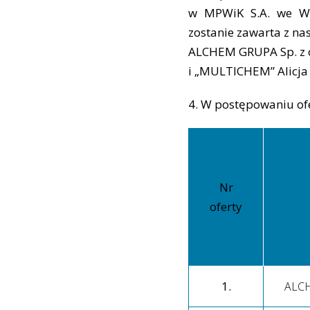
w MPWiK S.A. we W
zostanie zawarta z n
ALCHEM GRUPA Sp. z o.o
i „MULTICHEM” Alicja 
4. W postępowaniu ofer
Nr
oferty
1.
ALCH