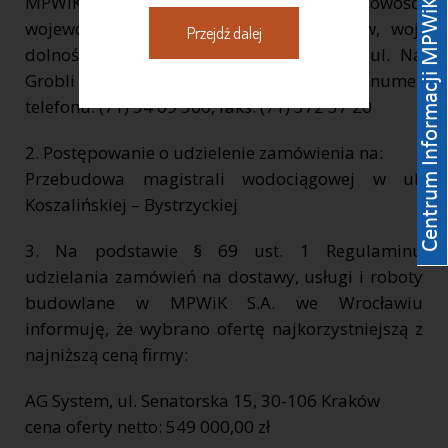
MPWiK S.A. REGON: 930155369 kod, miejscowość,
województwo, powiat: 50 – 421 Wrocław, woj.
Przejdź dalej
dolnośląskie, ulica, nr domu, nr lokalu: ul. Na
Grobli 14/16, internet: www.mpwik.wroc.pl numer
telefonu: (71) 34 09 500, faks: (71) 372 37 20
2. Postępowanie o udzielenie zamówienia na:
Przebudowa magistrali wodociągowej w ul.
Koszalińskiej – Bystrzyckiej
3. Na podstawie § 69 ust. 1 Regulaminu
udzielania zamówień na dostawy, usługi i roboty
budowlane w MPWiK S.A. we Wrocławiu
informuję, że wybrano ofertę najkorzystniejszą z
najniższą ceną firmy:
AG System, ul. Senatorska 15, 30-106 Kraków
cena oferty netto: 549 000,00 zł