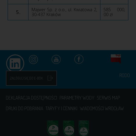
Majwer Sp. z o.o., ul. Kwiatowa 2,
585 000,
5.
30-437 Kraków
00 zł
RODO
ZALOGUJ SIĘ DO E-BOK
DEKLARACJA DOSTĘPNOŚCI
PARAMETRY WODY
SERWIS MAP
DRUKI DO POBRANIA
TARYFY I CENNIKI
WIADOMOŚCI WROCŁAW