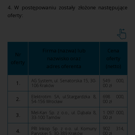
4. W postępowaniu zostały złożone następujące
oferty:
Firma (nazwa) lub
Cena
Nr
nazwisko oraz
oferty
oferty
adres oferenta
(netto)
AG System, ul. Senatorska 15, 30-
549 000,
1.
106 Kraków
00 zł
Elektrotim SA, ul.Stargardzka 8,
698 000,
2.
54-156 Wrocław
00 zł
Mel-Kan Sp. z o.o., ul. Dąbala 8,
1 097 000,
3.
33-100 Tarnów
00 zł
PRI Inkop Sp. z o.o. ul. Komuny
902 314,
4.
Paryskiej 5, 30-389 Kraków
00 zł