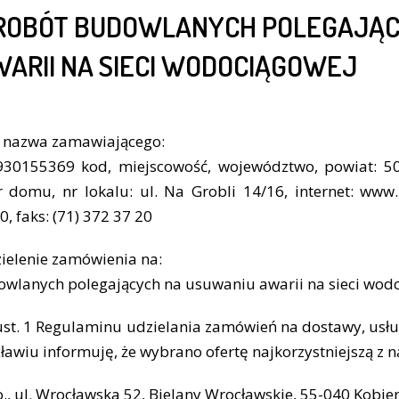
ROBÓT BUDOWLANYCH POLEGAJĄC
ARII NA SIECI WODOCIĄGOWEJ
a nazwa zamawiającego:
30155369 kod, miejscowość, województwo, powiat: 50
 nr domu, nr lokalu: ul. Na Grobli 14/16, internet: ww
0, faks: (71) 372 37 20
ielenie zamówienia na:
wlanych polegających na usuwaniu awarii na sieci wod
ust. 1 Regulaminu udzielania zamówień na dostawy, usł
awiu informuję, że wybrano ofertę najkorzystniejszą z na
.o., ul. Wrocławska 52, Bielany Wrocławskie, 55-040 Kobie