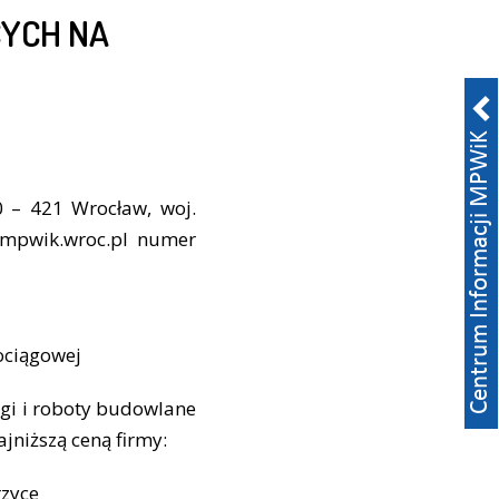
YCH NA
 – 421 Wrocław, woj.
w.mpwik.wroc.pl numer
ociągowej
ugi i roboty budowlane
jniższą ceną firmy:
rzyce