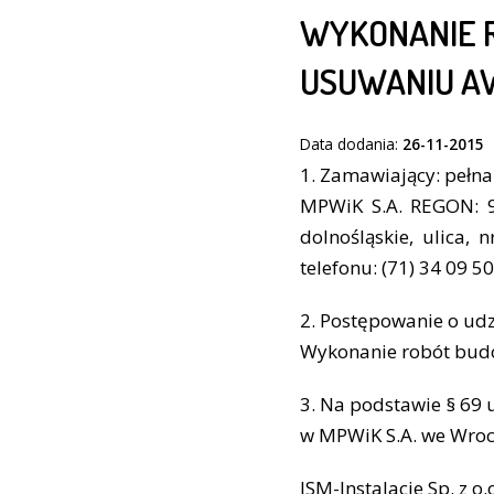
WYKONANIE 
USUWANIU AW
Data dodania:
26-11-2015
1. Zamawiający: pełn
MPWiK S.A. REGON: 9
dolnośląskie, ulica,
telefonu: (71) 34 09 50
2. Postępowanie o udz
Wykonanie robót budo
3. Na podstawie § 69 
w MPWiK S.A. we Wrocł
JSM-Instalacje Sp. z o