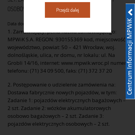
OSOBOWYCH – 2 SZT
Przejdź dalej
Data dodania:
01-12-2016
1. Zamawiający: pełna nazwa zamawiającego:
MPWiK S.A. REGON: 930155369 kod, miejscowość,
województwo, powiat: 50 – 421 Wrocław, woj.
dolnośląskie, ulica, nr domu, nr lokalu: ul. Na
Grobli 14/16, internet: www.mpwik.wroc.pl numer
telefonu: (71) 34 09 500, faks: (71) 372 37 20
2. Postępowanie o udzielenie zamówienia na:
Dostawa fabrycznie nowych pojazdów, w tym:
Zadanie 1: pojazdów elektrycznych bagażowych –
2 szt. Zadanie 2: wózków akumulatorowych
osobowo bagażowych – 2 szt. Zadanie 3:
pojazdów elektrycznych osobowych – 2 szt.