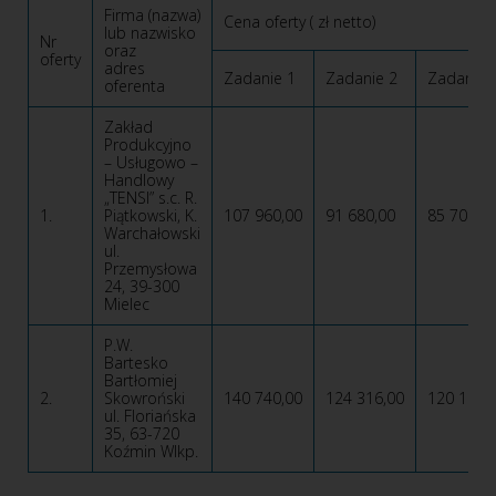
Firma (nazwa)
Cena oferty ( zł netto)
lub nazwisko
Nr
oraz
oferty
adres
Zadanie 1
Zadanie 2
Zadanie 
oferenta
Zakład
Produkcyjno
– Usługowo –
Handlowy
„TENSI” s.c. R.
1.
Piątkowski, K.
107 960,00
91 680,00
85 700,0
Warchałowski
ul.
Przemysłowa
24, 39-300
Mielec
P.W.
Bartesko
Bartłomiej
2.
Skowroński
140 740,00
124 316,00
120 180,
ul. Floriańska
35, 63-720
Koźmin Wlkp.