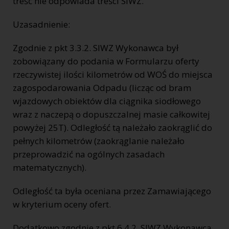
treść nie odpowiada treści SIWZ.
Uzasadnienie:
Zgodnie z pkt 3.3.2. SIWZ Wykonawca był
zobowiązany do podania w Formularzu oferty
rzeczywistej ilości kilometrów od WOŚ do miejsca
zagospodarowania Odpadu (licząc od bram
wjazdowych obiektów dla ciągnika siodłowego
wraz z naczepą o dopuszczalnej masie całkowitej
powyżej 25T). Odległość tą należało zaokrąglić do
pełnych kilometrów (zaokrąglanie należało
przeprowadzić na ogólnych zasadach
matematycznych).
Odległość ta była oceniana przez Zamawiającego
w kryterium oceny ofert.
Dodatkowo zgodnie z pkt 6.4.2. SIWZ Wykonawca