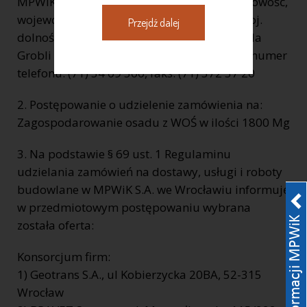
MPWiK S.A. REGON: 930155369 kod, miejscowość,
województwo, powiat: 50 – 421 Wrocław, woj.
Przejdź dalej
dolnośląskie, ulica, nr domu, nr lokalu: ul. Na
Grobli 14/16, internet: www.mpwik.wroc.pl numer
telefonu: (71) 34 09 500, faks: (71) 372 37 20
2. Postępowanie o udzielenie zamówienia na:
Zagospodarowanie osadu z WOŚ w ilości 1800 Mg
3. Na podstawie § 69 ust. 1 Regulaminu
udzielania zamówień na dostawy, usługi i roboty
budowlane w MPWiK S.A. we Wrocławiu informuję
w przedmiotowym postępowaniu wybrana
została oferta:
Konsorcjum firm:
1) Geotrans S.A., ul Kobierzycka 20BA, 52-315
Wrocław