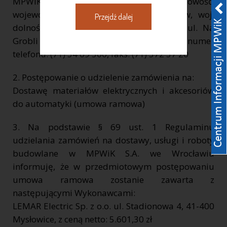
MPWiK S.A. REGON: 930155369 kod, miejscowość,
województwo, powiat: 50 – 421 Wrocław, woj.
Przejdź dalej
dolnośląskie, ulica, nr domu, nr lokalu: ul. Na
Grobli 14/16, internet: www.mpwik.wroc.pl numer
telefonu: (71) 34 09 500, faks: (71) 372 37 20
2. Postępowanie o udzielenie zamówienia na:
Dostawę materiałów elektrycznych i akcesoriów
do automatyki (umowa ramowa)
3. Na podstawie § 69 ust. 1 Regulaminu
udzielania zamówień na dostawy, usługi i roboty
budowlane w MPWiK S.A. we Wrocławiu
informuję, że w przedmiotowym postępowaniu
umowa ramowa zostanie zawarta z
następującymi Wykonawcami:
LEMAR Electric Sp. z o.o. ul. Stadionowa 4, 41-400
Mysłowice, z ceną netto: 5.601,30 zł