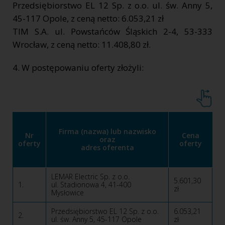
Przedsiębiorstwo EL 12 Sp. z o.o. ul. św. Anny 5,
45-117 Opole, z ceną netto: 6.053,21 zł
TIM S.A. ul. Powstańców Śląskich 2-4, 53-333
Wrocław, z ceną netto: 11.408,80 zł.
4. W postępowaniu oferty złożyli:
Firma (nazwa) lub nazwisko
Nr
Cena
oraz
oferty
oferty
adres oferenta
LEMAR Electric Sp. z o.o.
5.601,30
1.
ul. Stadionowa 4, 41-400
zł
Mysłowice
Przedsiębiorstwo EL 12 Sp. z o.o.
6.053,21
2.
ul. św. Anny 5, 45-117 Opole
zł