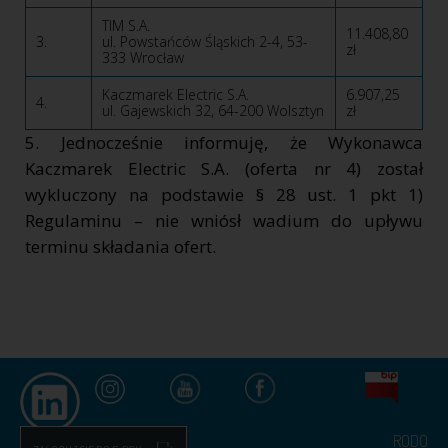
TIM S.A.
11.408,80
3.
ul. Powstańców Śląskich 2-4, 53-
zł
333 Wrocław
Kaczmarek Electric S.A.
6.907,25
4.
ul. Gajewskich 32, 64-200 Wolsztyn
zł
5. Jednocześnie informuję, że Wykonawca
Kaczmarek Electric S.A. (oferta nr 4) został
wykluczony na podstawie § 28 ust. 1 pkt 1)
Regulaminu – nie wniósł wadium do upływu
terminu składania ofert.
RODO