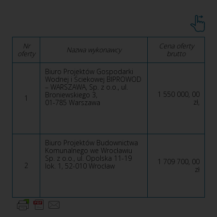
Nr
Cena oferty
Nazwa wykonawcy
oferty
brutto
Biuro Projektów Gospodarki
Wodnej i Ściekowej BIPROWOD
– WARSZAWA, Sp. z o.o., ul.
1 550 000, 00
Broniewskiego 3,
1
zł,
01-785 Warszawa
Biuro Projektów Budownictwa
Komunalnego we Wrocławiu
Sp. z o.o., ul. Opolska 11-19
1 709 700, 00
2
lok. 1, 52-010 Wrocław
zł