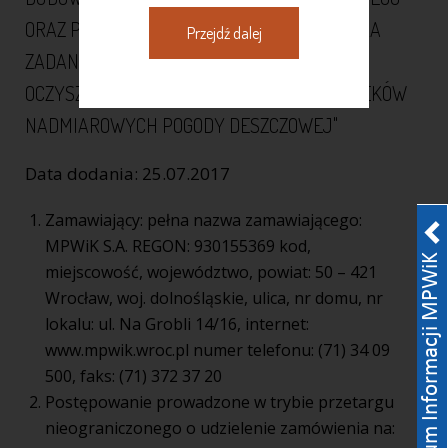
ORAZ PEŁNIENIE NADZORU AUTORSKIEGO DLA
Przejdź dalej
ZADANIA "DOSTOSOWANIE WROCŁAWSKIEJ
OCZYSZCZALNI ŚCIEKÓW DO PRZEJĘCIA ŚCIEKÓW
NADMIAROWYCH POGODY DESZCZOWEJ"
Data dodania: 25.07.2017
Zamawiający: pełna nazwa zamawiającego:
MPWiK S.A. REGON: 930155369 kod,
miejscowość, województwo, powiat: 50 – 421
Wrocław, woj. dolnośląskie, ulica, nr domu, nr
lokalu: ul. Na Grobli 14/16, internet:
www.mpwik.wroc.pl numer telefonu: (71) 34 09
500, faks: (71) 372 37 20
Postępowanie prowadzone w trybie przetargu
nieograniczonego o udzielenie zamówienia na: