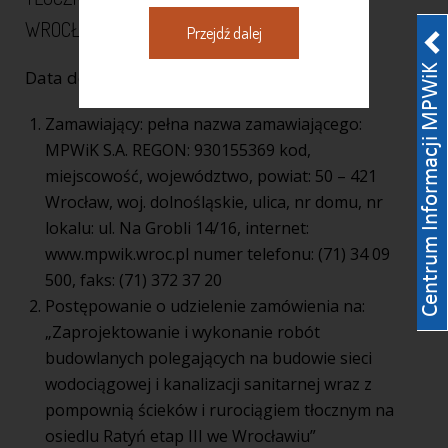
WROCŁAWIU
Przejdź dalej
Data dodania: 27-11-2018
Zamawiający: pełna nazwa zamawiającego:
MPWiK S.A. REGON: 930155369 kod,
miejscowość, województwo, powiat: 50 – 421
Wrocław, woj. dolnośląskie, ulica, nr domu, nr
lokalu: ul. Na Grobli 14/16, internet:
www.mpwik.wroc.pl numer telefonu: (71) 34 09
500, faks: (71) 372 37 20
Postępowanie o udzielenie zamówienia na:
„Zaprojektowanie i wykonanie robót
budowlanych polegających na budowie sieci
wodociągowej i kanalizacji sanitarnej wraz z
pompownią ścieków i rurociągiem tłocznym na
osiedlu Ratyń etap III we Wrocławiu”