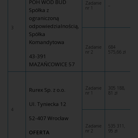
POH WOD BUD
Zadanie
–
nr 1
Spółka z
ograniczoną
odpowiedzialnością,
3
Spółka
Komandytowa
Zadanie
684
nr 2
575,66 zł
43-391
MAZAŃCOWICE 57
Zadanie
305 188,
Rurex Sp. z o.o.
nr 1
81 zł
Ul. Tyniecka 12
4
52-407 Wrocław
Zadanie
535 311,
nr 2
95 zł
OFERTA