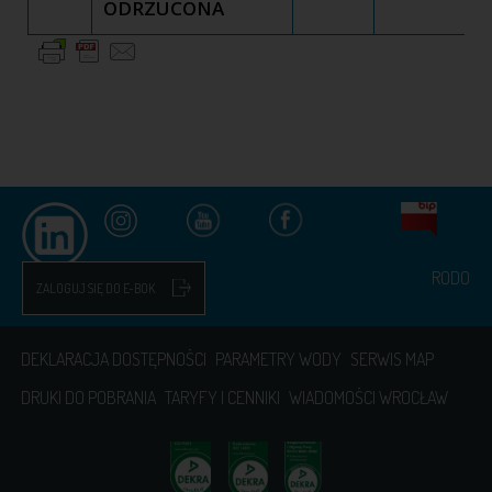
ODRZUCONA
RODO
ZALOGUJ SIĘ DO E-BOK
DEKLARACJA DOSTĘPNOŚCI
PARAMETRY WODY
SERWIS MAP
DRUKI DO POBRANIA
TARYFY I CENNIKI
WIADOMOŚCI WROCŁAW