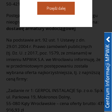
50-421 Wrocław,
Przejdź dalej
Postępowanie prowadzone w trybie przetargu
nieograniczonego o udzielenie zamówienia na:
dostawę armatury wodociągowej
Na podstawie art. 92 ust. 1 Ustawy z dn.
29.01.2004 r. Prawo zamówień publicznych
(tj. Dz. U. z 2017, poz. 1579, ze zmianami) w
imieniu MPWiK S.A. we Wrocławiu informuję, że
w przedmiotowym postępowaniu została
wybrana oferta najkorzystniejsza, tj. z najniższą
ceną firmy:
„Zadanie nr 1: GERPOL INSTALACJE Sp. z o.o. Sp.k.
ul. Parkowa 19, Mokronos Dolny,
55-080 Kąty Wrocławskie – cena oferty brutto: 477
916,93 zł