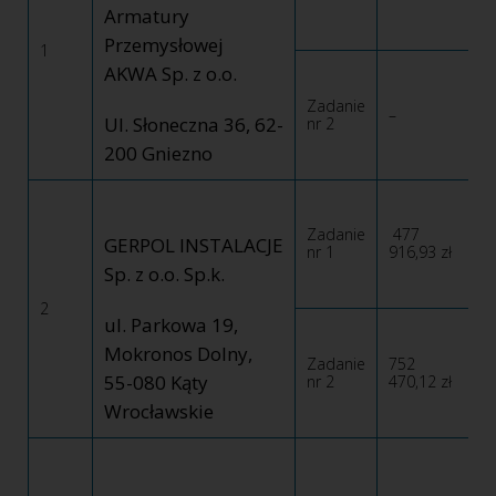
Armatury
Przemysłowej
1
AKWA Sp. z o.o.
Zadanie
–
Ul. Słoneczna 36, 62-
nr 2
200 Gniezno
Zadanie
477
GERPOL INSTALACJE
nr 1
916,93 zł
Sp. z o.o. Sp.k.
2
ul. Parkowa 19,
Mokronos Dolny,
Zadanie
752
55-080 Kąty
nr 2
470,12 zł
Wrocławskie