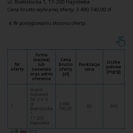
ul. Białostocka 1, 17-200 Hajnówka
Cena brutto wybranej oferty: 3 490 740,00 zł
W postępowaniu złożono oferty:
Firma
(nazwa)
Cena
Liczba
Pu
Nr
lub
brutto
Punktacja
jodowa
oferty
nazwisko
oferty
cena
[mg/g]
j
oraz adres
[zł]
oferenta
Grand
Activated
Sp. z o. o.
ul.
3 490
1
80
910
Białostocka
740,00
1
17-200
Hajnówka