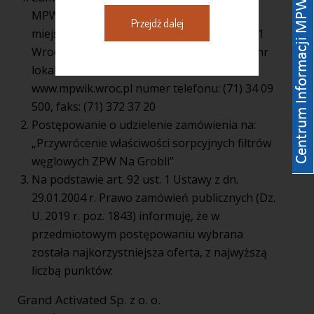
MPWiK S.A. REGON: 930155369 kod,
Przejdź dalej
miejscowość, województwo, powiat: 50 – 421
Wrocław, woj. dolnośląskie, ulica, nr domu, nr
lokalu: ul. Na Grobli 19, internet:
www.mpwik.wroc.pl numer telefonu: (71) 34 09
500, faks: (71) 372 37 20
Postępowanie o udzielenie zamówienia na:
„Przywrócenie właściwości sorpcyjnych filtrów
węglowych ZPW Na Grobli”
Na podstawie art. 92 ust. 1 Ustawy z dn.
29.01.2004 r. Prawo zamówień publicznych (Dz.
U. 2019 r. poz. 1843) informuję, że w
przedmiotowym postępowaniu wybrana
została najkorzystniejsza oferta, z najwyższą
liczbą punktów:
Grand Activated Sp. z o. o.