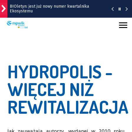
BIOletyn: jest już nowy numer kwartalnika
Ekosystemu
Śląsk – Cracovia, 9 sierpnia na Tarczyński Arena
|TRANSMISJA
Wrocław na weekend 7-9 sierpnia 2026 r.
[WYDARZENIA]
Wrocławska Potańcówka w sobotę, 8 sierpnia
HYDROPOLIS -
Pamiętacie Bubu z wrocławskiego zoo? Teraz jest
WIĘCEJ NIŻ
jak pączek w maśle! | FILM
REWITALIZACJA
Jak zauważają autorzy, wydanej w 2010 roku