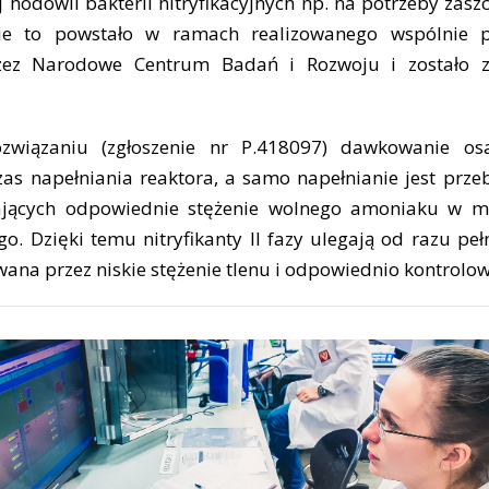
 hodowli bakterii nitryfikacyjnych np. na potrzeby zas
nie to powstało w ramach realizowanego wspólnie p
zez Narodowe Centrum Badań i Rozwoju i zostało z
wiązaniu (zgłoszenie nr P.418097) dawkowanie os
zas napełniania reaktora, a samo napełnianie jest prze
iających odpowiednie stężenie wolnego amoniaku w 
 Dzięki temu nitryfikanty II fazy ulegają od razu pełnej
na przez niskie stężenie tlenu i odpowiednio kontrolo