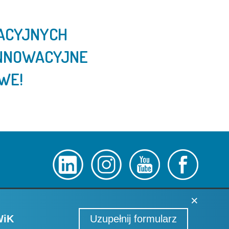
KACYJNYCH
 INNOWACYJNE
WE!
×
WiK
Uzupełnij formularz
COPYRIGHT © MPWIK WROCŁAW S.A.