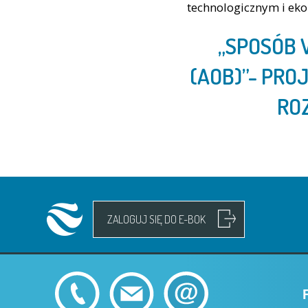
technologicznym i ek
„SPOSÓB 
(AOB)”- PRO
RO
ZALOGUJ SIĘ DO E-BOK
RODO