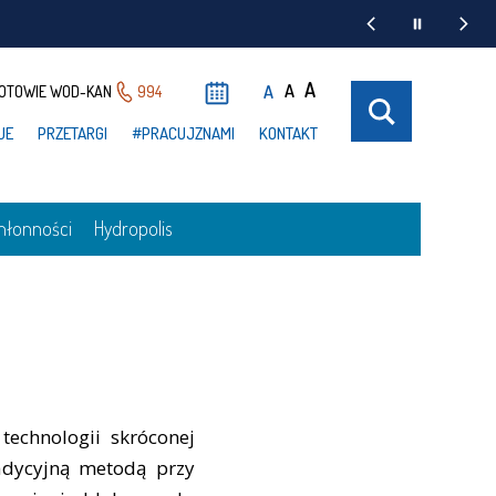
A
A
A
OTOWIE WOD-KAN
994
UE
PRZETARGI
#PRACUJZNAMI
KONTAKT
hłonności
Hydropolis
echnologii skróconej
radycyjną metodą przy