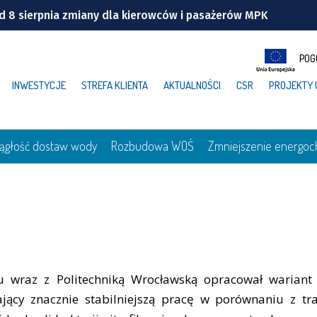
 8 sierpnia zmiany dla kierowców i pasażerów MPK
owickiej
POG
 jest jak pączek w maśle! | FILM
INWESTYCJE
STREFA KLIENTA
AKTUALNOŚCI
CSR
PROJEKTY 
obrzyńskiej
 Ekosystemu
iągłość dostaw wody
Rozbudowa WOŚ
Zmniejszenie energoc
wraz z Politechniką Wrocławską opracował wariant t
wiający znacznie stabilniejszą pracę w porównaniu z t