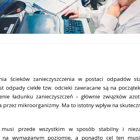
nia ścieków zanieczyszczenia w postaci odpadów s
st odpady ciekłe tzw. odcieki zawracane są na począte
enie ładunku zanieczyszczeń – głównie związków azo
a przez mikroorganizmy. Ma to istotny wpływ na skutecz
a musi przede wszystkim w sposób stabilny i nie
ów na wymaganym poziomie, a ponadto cel ten musi