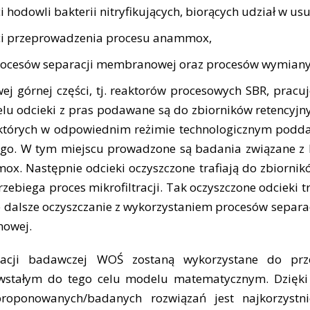
 hodowli bakterii nitryfikujących, biorących udział w us
ci przeprowadzenia procesu anammox,
ocesów separacji membranowej oraz procesów wymiany
j górnej części, tj. reaktorów procesowych SBR, pracu
celu odcieki z pras podawane są do zbiorników retencyjn
których w odpowiednim reżimie technologicznym podd
o. W tym miejscu prowadzone są badania związane z 
x. Następnie odcieki oczyszczone trafiają do zbiornik
zebiega proces mikrofiltracji. Tak oczyszczone odcieki tr
je dalsze oczyszczanie z wykorzystaniem procesów sepa
nowej.
acji badawczej WOŚ zostaną wykorzystane do pr
owstałym do tego celu modelu matematycznym. Dzięk
proponowanych/badanych rozwiązań jest najkorzyst