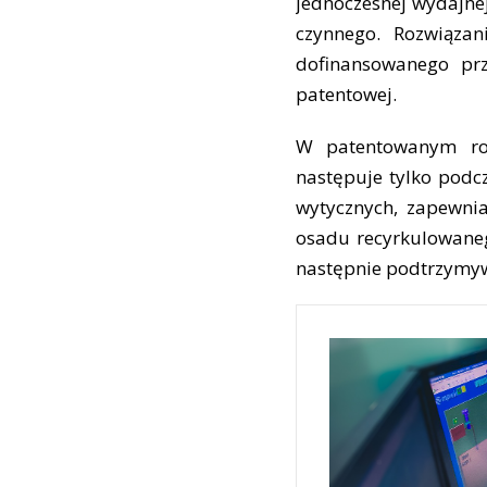
jednoczesnej wydajnej
czynnego. Rozwiąza
dofinansowanego pr
patentowej.
W patentowanym roz
następuje tylko podc
wytycznych, zapewn
osadu recyrkulowanego.
następnie podtrzymywa