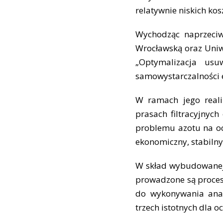
relatywnie niskich kos
Wychodząc naprzeciw
Wrocławską oraz Uniw
„Optymalizacja us
samowystarczalności e
W ramach jego reali
prasach filtracyjnyc
problemu azotu na oc
ekonomiczny, stabilny
W skład wybudowanej 
prowadzone są procesy
do wykonywania anal
trzech istotnych dla o