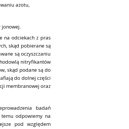
uwaniu azotu,
 jonowej.
je na odciekach z pras
ych, skąd pobierane są
awane są oczyszczaniu
hodowlą nitryfikantów
ów, skąd podane są do
afiają do dolnej części
racji membranowej oraz
zeprowadzenia badań
i temu odpowiemy na
niejsze pod względem