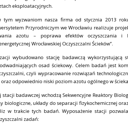
ztach eksploatacyjnych.
 tym wyzwaniom nasza firma od stycznia 2013 roku
ersytetem Przyrodniczym we Wrocławiu realizuje proje
uwania azotu – poprawa efektów oczyszczania i
nergetycznej Wrocławskiej Oczyszczalni Ścieków”.
zacji wybudowano stację badawczą wykorzystującą 
h odwadniających osad ściekowy. Celem badań jest ko
zyszczalni, czyli wypracowanie rozwiązań technologiczn
 oraz odpowiednio niski poziom azotu ogólnego w ściek
stacji badawczej wchodzą Sekwencyjne Reaktory Biologi
 biologiczne, układy do separacji fizykochemicznej ora
iz w trakcie tych badań. Wyposażenie stacji pozwal
czyszczalni zadań: