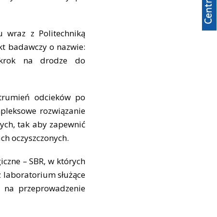
 wraz z Politechniką
kt badawczy o nazwie:
 krok na drodze do
strumień odcieków po
mpleksowe rozwiązanie
ych, tak aby zapewnić
ach oczyszczonych.
czne – SBR, w których
z laboratorium służące
a na przeprowadzenie