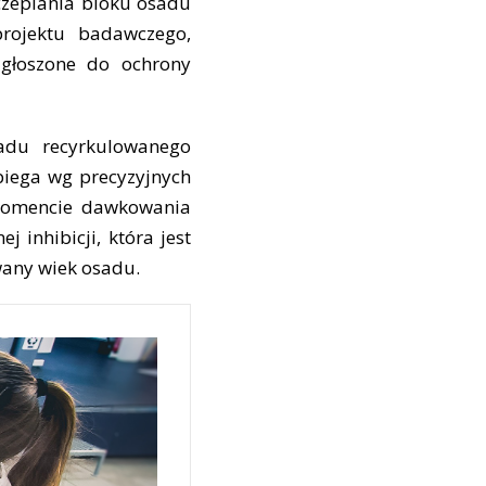
zczepiania bloku osadu
rojektu badawczego,
głoszone do ochrony
adu recyrkulowanego
biega wg precyzyjnych
momencie dawkowania
 inhibicji, która jest
wany wiek osadu.