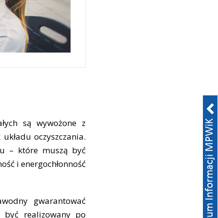
tałych są wywożone z
k układu oczyszczania.
tu – które muszą być
ność i energochłonność
zawodny gwarantować
 być realizowany po