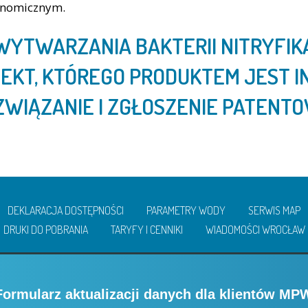
onomicznym.
WYTWARZANIA BAKTERII NITRYFI
JEKT, KTÓREGO PRODUKTEM JEST
ZWIĄZANIE I ZGŁOSZENIE PATENTO
DEKLARACJA DOSTĘPNOŚCI
PARAMETRY WODY
SERWIS MAP
DRUKI DO POBRANIA
TARYFY I CENNIKI
WIADOMOŚCI WROCŁAW
Formularz aktualizacji danych dla klientów MP