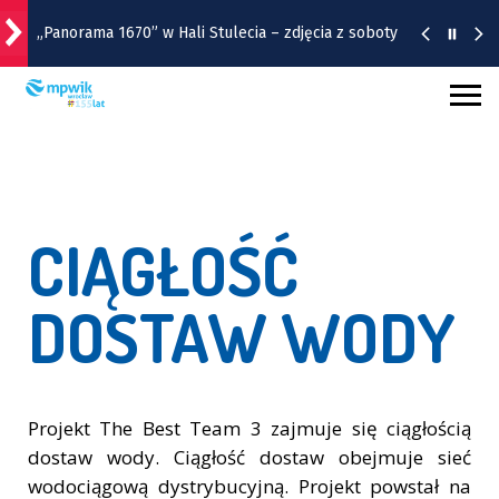
„Panorama 1670” w Hali Stulecia – zdjęcia z soboty
Raport inwestycyjny z Wrocławia [1-7.08]
Pyszne sery, wspaniałe wędliny, wyborne słodkości.
W Rynku trwa Wrocławska Feta
Wrocławska Potańcówka w sobotę, 8 sierpnia
CIĄGŁOŚĆ
Remont torów na Stawowej i Peronowej. Od 8
DOSTAW WODY
sierpnia zmiany dla kierowców i pasażerów MPK
Projekt The Best Team 3 zajmuje się ciągłością
dostaw wody. Ciągłość dostaw obejmuje sieć
wodociągową dystrybucyjną. Projekt powstał na